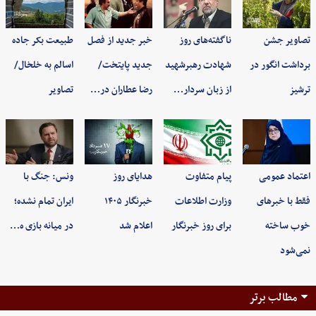
تصاویر جشن
ناگفته‌های روز
خبر جدید از فصل
طبیعت بکر جاده
برداشت انگور در
شهادت رهبرشهید
جدید پایتخت/
اسالم به خلخال/
ترشیز
از زبان سردار…
رضا عطاران در…
تصاویر
اعتماد عمومی
پیام متفاوت
هدایای روز
ونس: جنگ با
فقط با خبرهای
وزارت اطلاعات
خبرنگار ۱۴۰۵
ایران تمام نشده؛
خوب ساخته
برای روز خبرنگار
اعلام شد
در میانه بازی ه…
نمی‌شود
مطالب برتر