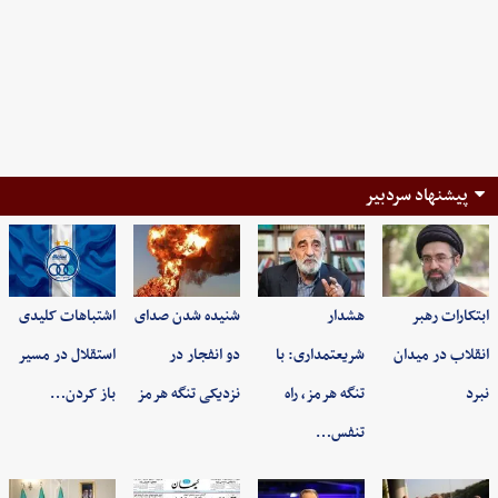
پیشنهاد سردبیر
ابتکارات رهبر
هشدار
شنیده شدن صدای
اشتباهات کلیدی
انقلاب در میدان
شریعتمداری: با
دو انفجار در
استقلال در مسیر
نبرد
تنگه هرمز، راه
نزدیکی تنگه هرمز
باز کردن…
تنفس…