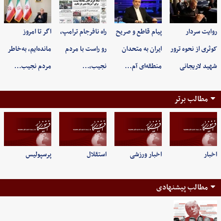
روایت سردار
پیام قاطع و صریح
راه نافرجام ترامپ،
اگر تا امروز
کوثری از نحوه ترور
ایران به متحدان
رو راست با مردم
مانده‌ایم، به‌خاطر
شهید لاریجانی
منطقه‌ای آم…
نجیب،…
مردم نجیب…
مطالب برتر
اخبار
اخبار ورزشی
استقلال
پرسپولیس
مطالب پیشنهادی