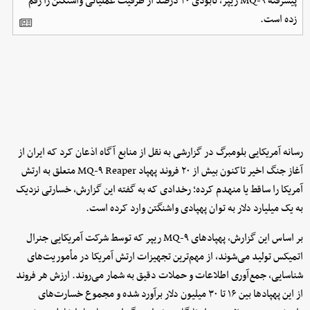
پیشرفته MQ-۹ ریپر، نابودی ۲۰ درصد از ظرفیت عملیاتی واشنگتن را رقم
زده است.
رسانه آمریکایی بلومبرگ در گزارشی به نقل از منابع آگاه اذعان کرد که ایران از
آغاز جنگ اخیر تاکنون بیش از ۲۰ فروند پهپاد MQ-۹ Reaper متعلق به ارتش
آمریکا را ساقط یا منهدم کرده؛ رخدادی که به گفته این گزارش، خسارتی نزدیک
به یک میلیارد دلار به توان پهپادی واشنگتن وارد کرده است.
بر اساس این گزارش، پهپادهای MQ-۹ ریپر که توسط شرکت آمریکایی جنرال
اتمیکس تولید می‌شوند، از مهم‌ترین تجهیزات ارتش آمریکا در مأموریت‌های
شناسایی، جمع‌آوری اطلاعات و حملات دقیق به شمار می‌روند. ارزش هر فروند
از این پهپادها بین ۱۶ تا ۳۰ میلیون دلار برآورد شده و مجموع خسارت‌های