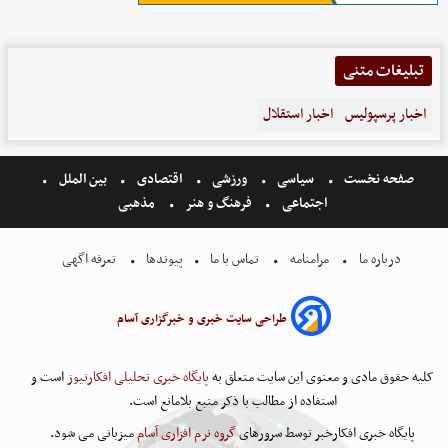
تبلیغات متنی
اخبار پرسپولیس
اخبار استقلال
صفحه نخست
سیاسی
ورزشی
اقتصادی
بین الملل
اجتماعی
فرهنگ و هنر
مذهبی
درباره ما
مرامنامه
تماس با ما
پیوندها
تعرفه اگهی
طراحی سایت خبری و خبرگزاری آسام
کلیه حقوق مادی و معنوی این سایت متعلق به
پایگاه خبری تحلیلی افکارنیوز
است و
استفاده از مطالب با ذکر منبع بلامانع است.
پایگاه خبری افکارخبر توسط سرورهای
گروه نرم افزاری آسام
میزبانی می شود.