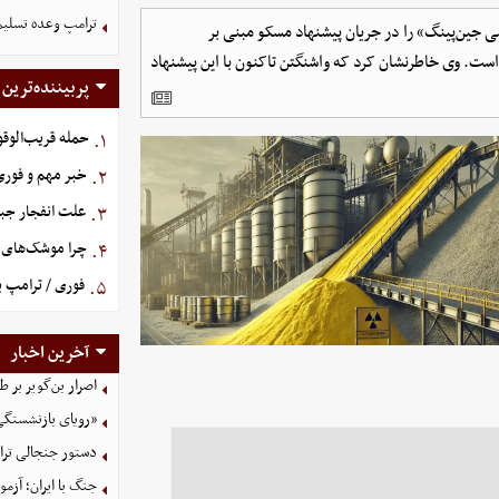
ترامپ وعده تسلیم
 جین‌پینگ» را در جریان پیشنهاد مسکو مبنی بر
است. وی خاطرنشان کرد که واشنگتن تاکنون با این پیشنهاد
پربیننده‌ترین
حمله قریب‌الوقو
۱.
خبر مهم و فوری 
۲.
علت انفجار جبل
۳.
چرا موشک‌های ای
۴.
فوری / ترامپ ب
۵.
آخرین اخبار
اصرار بن‌گویر بر
«رویای بازنشستگی
دستور جنجالی ترام
جنگ با ایران؛ آزم