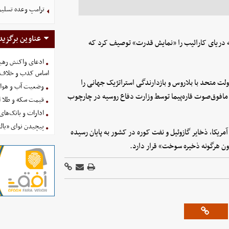
ترامپ وعده تسلیم
عناوین برگزید
 به دریای کارائیب را «نمایش قدرت» توصیف کرد که
ادعای واکنش رهبر
اساس کذب و خلاف 
لت متحد با بلاروس و بازدارندگی استراتژیک جهانی را
وضعیت آب و هوای کشور 
مافوق‌صوت قاره‌پیما توسط وزارت دفاع روسیه در چارچوب
قیمت سکه و طلا امروز چه
ادارات و بانک‌های کدام استان
پیچیدن نوای «یالث
مریکا، ذخایر گازوئیل و نفت کوره در کشور به پایان رسیده
ن هرگونه ذخیره سوخت» قرار دارد.