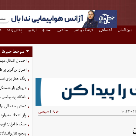
بین الملل
اجتماعی
فرهنگ و هنر
مذهبی
استانها
آرشیو
پخش زنده
ه
سرخط خبرها
احتمال انتقال مهد
اصرار بن‌گویر بر
زنگ خطر برای استق
«رویای بازنشستگی
باشگاه پرسپولیس م
دستور جنجالی ترام
۱۴۰
خانه
سیاسی
|
راز انتخاب شماره ۶۱ توسط محمد صلاح فاش شد
جنگ با ایران؛ آزم
ن
پنجره نقل‌وانتقال