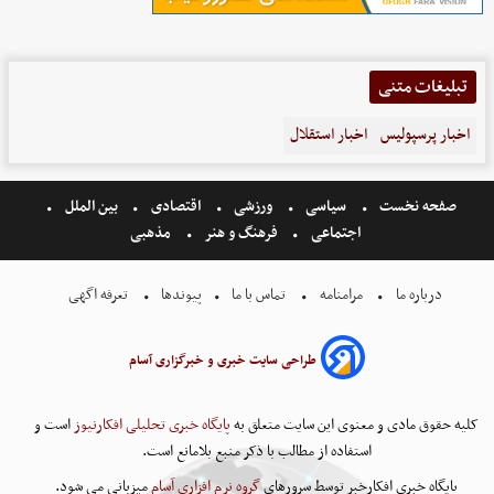
تبلیغات متنی
اخبار پرسپولیس
اخبار استقلال
صفحه نخست
سیاسی
ورزشی
اقتصادی
بین الملل
اجتماعی
فرهنگ و هنر
مذهبی
درباره ما
مرامنامه
تماس با ما
پیوندها
تعرفه اگهی
طراحی سایت خبری و خبرگزاری آسام
کلیه حقوق مادی و معنوی این سایت متعلق به
پایگاه خبری تحلیلی افکارنیوز
است و
استفاده از مطالب با ذکر منبع بلامانع است.
پایگاه خبری افکارخبر توسط سرورهای
گروه نرم افزاری آسام
میزبانی می شود.