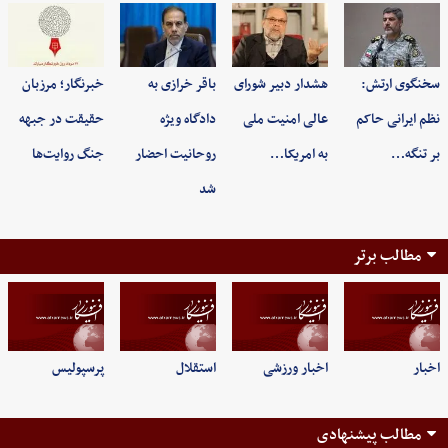
سخنگوی ارتش:
هشدار دبیر شورای
باقر خرازی به
خبرنگار؛ مرزبان
نظم ایرانی حاکم
عالی امنیت ملی
دادگاه ویژه
حقیقت در جبهه
بر تنگه…
به امریکا…
روحانیت احضار
جنگ روایت‌ها
شد
مطالب برتر
اخبار
اخبار ورزشی
استقلال
پرسپولیس
مطالب پیشنهادی