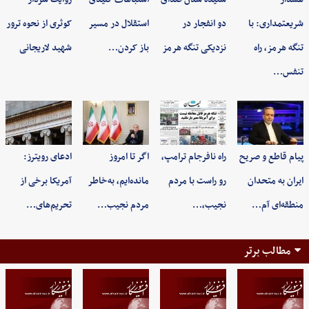
شریعتمداری: با
دو انفجار در
استقلال در مسیر
کوثری از نحوه ترور
تنگه هرمز، راه
نزدیکی تنگه هرمز
باز کردن…
شهید لاریجانی
تنفس…
پیام قاطع و صریح
راه نافرجام ترامپ،
اگر تا امروز
ادعای رویترز:
ایران به متحدان
رو راست با مردم
مانده‌ایم، به‌خاطر
آمریکا برخی از
منطقه‌ای آم…
نجیب،…
مردم نجیب…
تحریم‌های…
مطالب برتر