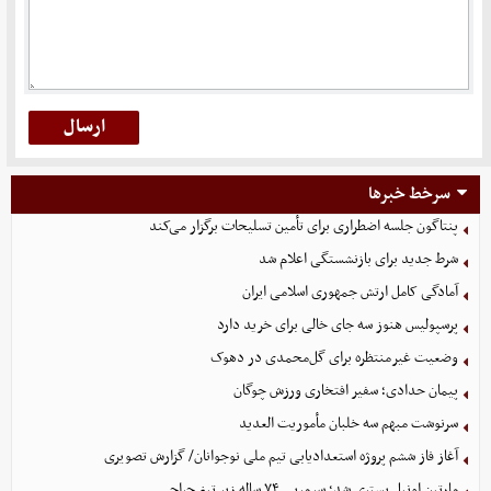
سرخط خبرها
پنتاگون جلسه اضطراری برای تأمین تسلیحات برگزار می‌کند
شرط جدید برای بازنشستگی اعلام شد
آمادگی کامل ارتش جمهوری اسلامی ایران
پرسپولیس هنوز سه جای خالی برای خرید دارد
وضعیت غیرمنتظره برای گل‌محمدی در دهوک
پیمان حدادی؛ سفیر افتخاری ورزش چوگان
سرنوشت مبهم سه خلبان مأموریت العدید
آغاز فاز ششم پروژه استعدادیابی تیم ملی نوجوانان/ گزارش تصویری
مارتین اونیل بستری شد؛ سرمربی ۷۴ ساله زیر تیغ جراحی