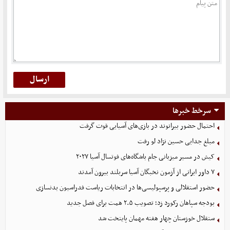
سرخط خبرها
احتمال حضور بیرانوند در بازی‌های آسیایی قوت گرفت
مبلغ جدایی حسین نژاد لو رفت
کیش در مسیر میزبانی جام باشگاه‌های فوتسال آسیا ۲۰۲۷
۷ داور ایرانی از آزمون نخبگان آسیا سربلند بیرون آمدند
حضور استقلالی و پرسپولیسی‌ها در انتخابات ریاست فدراسیون بدنسازی
بودجه سپاهان رکورد زد؛ تصویب ۲.۵ همت برای فصل جدید
ستقلال خوزستان چهار هفته مهمان پایتخت شد