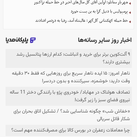
شهریار مغانلو؛ اولین آقای گل سال‌های اخیر در خط حمله تراکتور
پرسپولیس با دنیل گرا به بن بست خورد
خط حمله کهکشانی گل‌گهر؛ عالیشاه آمد، رقبا به دردسر افتادند