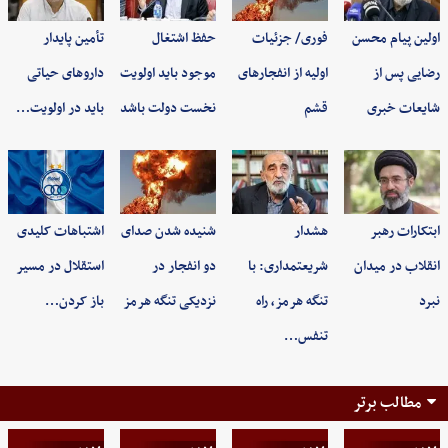
اولین پیام محسن
فوری/ جزئیات
حفظ اشتغال
تأمین پایدار
رضایی پس از
اولیه از انفجارهای
موجود باید اولویت
داروهای حیاتی
شایعات خبری
قشم
نخست دولت باشد
باید در اولویت…
ابتکارات رهبر
هشدار
شنیده شدن صدای
اشتباهات کلیدی
انقلاب در میدان
شریعتمداری: با
دو انفجار در
استقلال در مسیر
نبرد
تنگه هرمز، راه
نزدیکی تنگه هرمز
باز کردن…
تنفس…
مطالب برتر