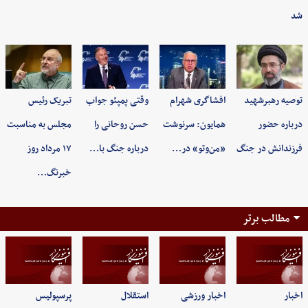
شد
توصیه رهبرشهید
افشاگری شهرام
وقتی پمپئو جواب
تبریک رئیس
درباره حضور
همایون: سرنوشت
حسن روحانی را
مجلس به مناسبت
فرزندانش در جنگ
«من‌وتو» در…
درباره جنگ با…
۱۷ مرداد روز
خبرنگ…
مطالب برتر
اخبار
اخبار ورزشی
استقلال
پرسپولیس