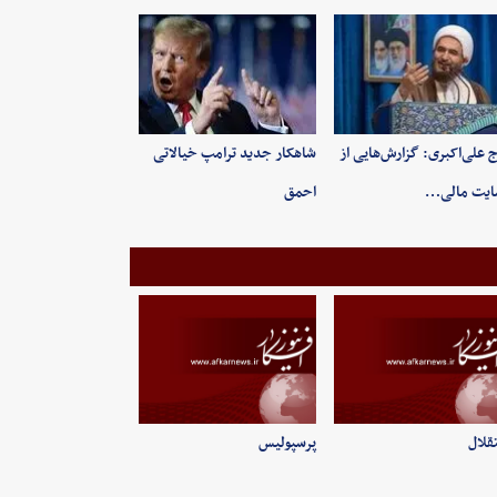
 علی‌اکبری: گزارش‌هایی از
شاهکار جدید ترامپ خیالاتی
ایت مالی…
احمق
قلال
پرسپولیس