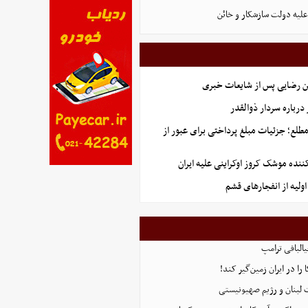
علیه دولت سازشکار و خائن
ن رضایی پس از شایعات خبری
رباره سردار ذوالقدر
طلع؛ جزئیات مبلغ پرداختی برای عبور از
کننده موشک کروز اوکراینی علیه ایران
ولیه از انفجارهای قشم
البافی ترامپ
 را در ایران زمین‌گیر کند!
 لبنان و رژیم صهیونیستی