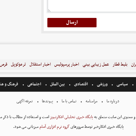
ران
بلیط قطار
عمل زیبایی بینی
اخبار پرسپولیس
اخبار استقلال
ترموکوپل
قرص ل
سیاسی
ورزشی
اقتصادی
بین الملل
اجتماعی
فرهنگ و هن
درباره ما
مرامنامه
تماس با ما
پیوندها
تعرفه اگهی
و معنوی این سایت متعلق به
پایگاه خبری تحلیلی افکارنیوز
است و استفاده از مطالب با ذکر من
پایگاه خبری افکارخبر توسط سرورهای
گروه نرم افزاری آسام
میزبانی می شود.