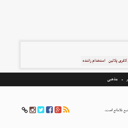
اغری پلاتین
استخدام راننده
ر
مذهبی
بع بلامانع است.