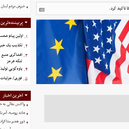
خیزش مردم لبنان 
ا تاکید کرد.
پربیننده‌ترین
اولین پیام محس
۱.
تکذیب یک خبر د
۲.
افشاگری منبع م
۳.
تنگه هرمز
یاوه‌گویی تولید
۴.
فوری/ جزئیات ا
۵.
آخرین اخبار
واکنش بقائی به خی
شاید روسیه، آمریکا
دور هفتم مذاکرات