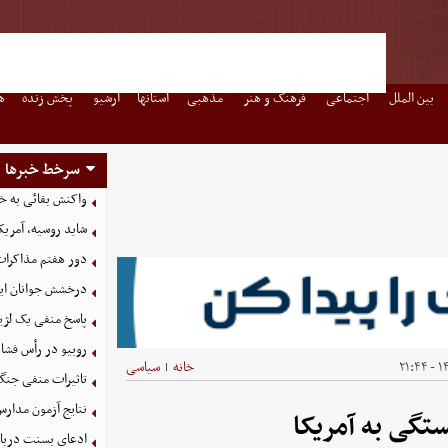
بین الملل
اجتماعی
فرهنگ و هنر
مذهبی
استانها
آرشیو
پخش زنده
ه
سرخط خبرها
واکنش بقائی به خی
شاید روسیه، آمریکا
دور هفتم مذاکرات
درخشش جوانان ایر
پاسخ منفی یک لژیو
روبیو در رأس فشار
۱۴۰
خانه
سیاسی
|
تاثیرات منفی جنگ ع
نتایج آزمون مدارس
ستگی به آمریکا
ادعای بسنت درباره 