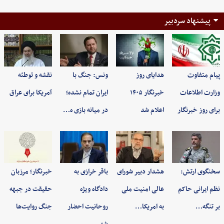
پیشنهاد سردبیر
پیام متفاوت
هدایای روز
ونس: جنگ با
نقشه و توطئه
وزارت اطلاعات
خبرنگار ۱۴۰۵
ایران تمام نشده؛
آمریکا برای عراق
برای روز خبرنگار
اعلام شد
در میانه بازی ه…
سخنگوی ارتش:
هشدار دبیر شورای
باقر خرازی به
خبرنگار؛ مرزبان
نظم ایرانی حاکم
عالی امنیت ملی
دادگاه ویژه
حقیقت در جبهه
بر تنگه…
به امریکا…
روحانیت احضار
جنگ روایت‌ها