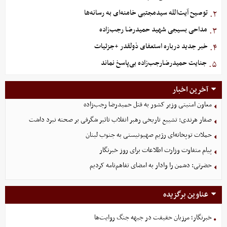
توصیح آیت‌الله سیدمجتبی خامنه‌ای به رسانه‌ها
۲.
مداحی بسیجی شهید حمیدرضا رجب‌زاده
۳.
خبر جدید درباره استعفای ذولقدر +جزئیات
۴.
جنایت حمیدرضارجب‌زاده بی‌پاسخ نماند
۵.
آخرین اخبار
معاون امنیتی وزیر کشور به قتل حمیدرضا رجب‌زاده
صفار هرندی: تشییع تاریخی رهبر انقلاب تاثیر شگرفی بر صحنه نبرد داشت
حملات توپخانه‌ای رژیم صهیونیستی به جنوب لبنان
پیام متفاوت وزارت اطلاعات برای روز خبرنگار
حضرتی: دشمن را وادار به امضای تفاهم‌نامه کردیم
عناوین برگزیده
خبرنگار؛ مرزبان حقیقت در جبهه جنگ روایت‌ها