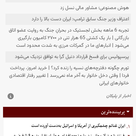
پربیننده‌ترین
ایران غنائم چشمگیری از آمریکا و اسرائیل به‌دست آورده است
۱.
فرزند شهید لاریجانی: درباره نحوه افشای محل استقرار پدرم ۵،۶ فرضیه