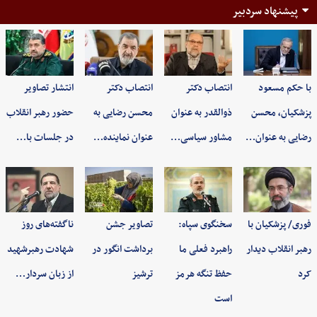
پیشنهاد سردبیر
با حکم مسعود
انتصاب دکتر
انتصاب دکتر
انتشار تصاویر
پزشکیان، محسن
ذوالقدر به عنوان
محسن رضایی به
حضور رهبر انقلاب
رضایی به عنوان…
مشاور سیاسی…
عنوان نماینده…
در جلسات با…
فوری/ پزشکیان با
سخنگوی سپاه:
تصاویر جشن
ناگفته‌های روز
رهبر انقلاب دیدار
راهبرد فعلی ما
برداشت انگور در
شهادت رهبرشهید
کرد
حفظ تنگه هرمز
ترشیز
از زبان سردار…
است