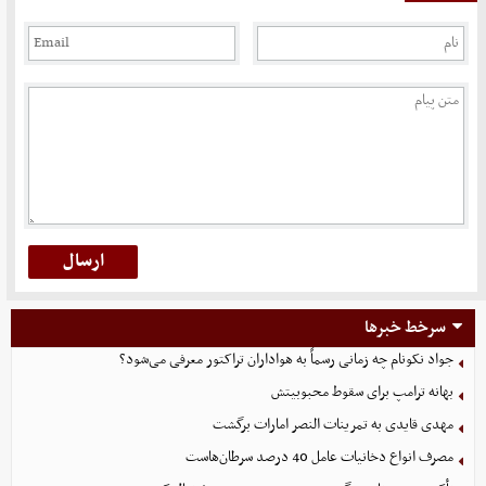
سرخط خبرها
جواد نکونام چه زمانی رسماً به هواداران تراکتور معرفی می‌شود؟
بهانه ترامپ برای سقوط محبوبیتش
مهدی قایدی به تمرینات النصر امارات برگشت
مصرف انواع دخانیات عامل 40 درصد سرطان‌هاست