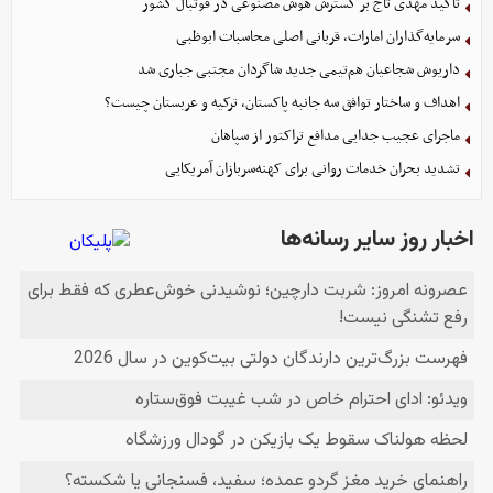
تأکید مهدی تاج بر گسترش هوش مصنوعی در فوتبال کشور
سرمایه‌گذاران امارات، قربانی اصلی محاسبات ابوظبی
داریوش شجاعیان هم‌تیمی جدید شاگردان مجتبی جباری شد
اهداف و ساختار توافق سه جانبه پاکستان، ترکیه و عربستان چیست؟
ماجرای عجیب جدایی مدافع تراکتور از سپاهان
تشدید بحران خدمات روانی برای کهنه‌سربازان آمریکایی