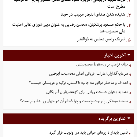
۲.
مطرح است
شنیده شدن صدای انفجار مهیب در حیفا
۳.
با حکم مسعود پزشکیان، محسن رضایی به عنوان دبیر شورای عالی امنیت
۴.
ملی منصوب شد
تبریک رئیس مجلس به ذوالقدر
۵.
آخرین اخبار
بهانه ترامپ برای سقوط محبوبیتش
سرمایه‌گذاران امارات، قربانی اصلی محاسبات ابوظبی
اهداف و ساختار توافق سه جانبه پاکستان، ترکیه و عربستان چیست؟
تشدید بحران خدمات روانی برای کهنه‌سربازان آمریکایی
سامانه موشکی پاتریوت چیست و چرا ذخایر آن در جهان رو به اتمام است؟
عناوین برگزیده
تأمین پایدار داروهای حیاتی باید در اولویت قرار گیرد