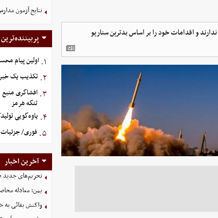
نتایج آزمون مدارس
 ندارند و اقدامات خود را بر اساس بدترین سناریو
پربیننده‌ترین
اولین پیام محس
۱.
تکذیب یک خبر د
۲.
افشاگری منبع م
۳.
تنگه هرمز
یاوه‌گویی تولید
۴.
فوری/ جزئیات ا
۵.
آخرین اخبار
تحریم‌های جدید ضد
یمن: معادله محاصره
واکنش بقائی به خی