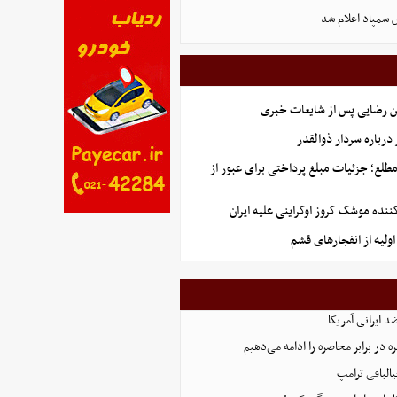
 سمپاد اعلام شد
ن رضایی پس از شایعات خبری
رباره سردار ذوالقدر
طلع؛ جزئیات مبلغ پرداختی برای عبور از
کننده موشک کروز اوکراینی علیه ایران
ولیه از انفجارهای قشم
 ایرانی آمریکا
 در برابر محاصره را ادامه می‌دهیم
البافی ترامپ