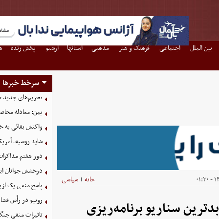
بین الملل
اجتماعی
فرهنگ و هنر
مذهبی
استانها
آرشیو
پخش زنده
ه
سرخط خبرها
تحریم‌های جدید ضد
یمن: معادله محاصره
واکنش بقائی به خی
شاید روسیه، آمریکا
دور هفتم مذاکرات
درخشش جوانان ایر
۱۴۰
خانه
سیاسی
|
پاسخ منفی یک لژیو
روبیو در رأس فشار
بدترین سناریو برنامه‌ریزی
تاثیرات منفی جنگ ع