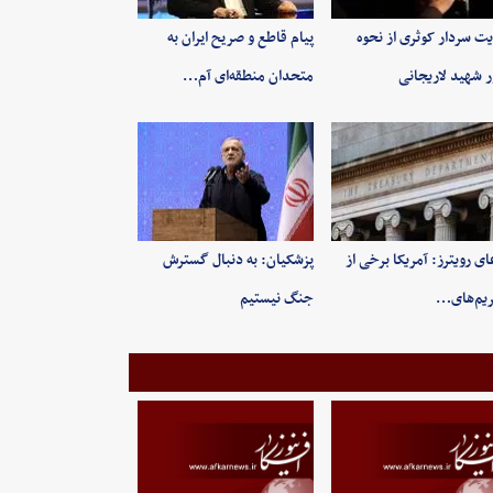
یت سردار کوثری از نحوه
پیام قاطع و صریح ایران به
ر شهید لاریجانی
متحدان منطقه‌ای آم…
ای رویترز: آمریکا برخی از
پزشکیان: به‌ دنبال گسترش
یم‌های…
جنگ نیستیم