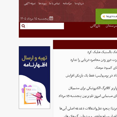
درباره ما
مرامنامه
تماس با ما
پیوندها
تعرفه اگهی
پنجشنبه ۱۵ مرداد ۱۴۰۵
نرمندان
بازرگانی
شک بالستیک شلیک کرد
ت دور زدن محاصره دریایی را ندارد
شای کمبود موشک
داد در پرسپولیس؛ فقط یک بازیکن افزایش
ریز کالابرگ الکترونیکی برای مشمولان
لیست کامل فیلم‌های سینمایی امروز تلویزیون پنجشنبه 15 مرداد
نیا؛ پنجره نقل‌وانتقالات دغدغه اصلی آبی‌ها
 ۸ نفر از اشرار مسلح شاخص و مرتبطین گروهک های