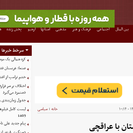
بین الملل
اجتماعی
فرهنگ و هنر
مذهبی
استانها
آرشیو
پخش زنده
ه
سرخط خبرها
کره شمالی یک مو
صنعا: عربستان قدر
خشم ترامپ از اف
اختلاف بر سر قرار
دستمزد می‌گیرد
جدول زمان‌بندی وا
۱۴۰
خانه
سیاسی
|
1405
پیام جدید علی تاجر
ان با عراقچی
دستگیری