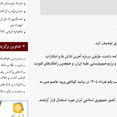
صنعا: عربستان قدر
خشم ترامپ از اف
دستگیری
تروریستی
ماهواره ایرانی که 
ری توصیف کرد.
عناوین برگزید
ه داشت، طرفین درباره آخرین تلاش ها و ابتکارات
پیش‌بینی هواشناسی امروز
و رژیم صهیونیستی علیه ایران، و همچنین راهکارهای تقویت
قیمت طلا و سکه امروز پنجشنب
ادعای واکنش رهبر
اساس کذب و خلاف 
به گزارش تابناک به نقل از ایرنا، روابط عمومی ارتش پاکستان جمعه شب یکم خرداد ۱۴۰۵ در بیانیه کوتاهی ورود عاصم منیر به
ادارات و بانک‌های کدام استان
پیچیدن نوای «یالث
کشور جمهوری اسلامی ایران مورد استقبال قرار گرفتند.