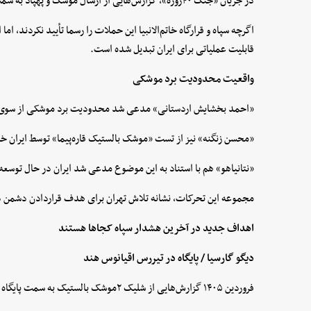
در جریان «جنگ ۴۰روزه»، گزارش‌هایی از ارسال موشک و پهپاد به سمت «دیگو گارسیا»،️ دریای مدیترانه،️ قبرس و ترکیه منتشر شد.
اگرچه سپاه و قرارگاه خاتم‌الانبیا این حملات را رسما تأیید نکردند، ا
قابلیت عملیاتی برای ایران تبدیل شده است.
واقعیت محدودیت برد موشکی
«احمد بخشایش اردستانی» مدعی شد محدودیت برد موشکی از سوی «
«محسن زنگنه» نیز از تست «موشک بالستیک قاره‌پیما» توسط ایران خب
«نتانیاهو» هم با استناد به این موضوع مدعی شد ایران در حال توسعه موشک‌هایی با بر
مجموعه این تحرکات، نشانه تلاش تهران برای هدف قراردادن دشمن در
اهداف جدید در آخرین هشدار سپاه کجاها هستند
دیگو گارسیا / پایگاه در تیررس اقیانوس هند
فروردین ۱۴۰۵ گزارش‌هایی از شلیک ۲موشک بالستیک به سمت پایگاه مشترک آمریکا و انگلیس منتشر شد.