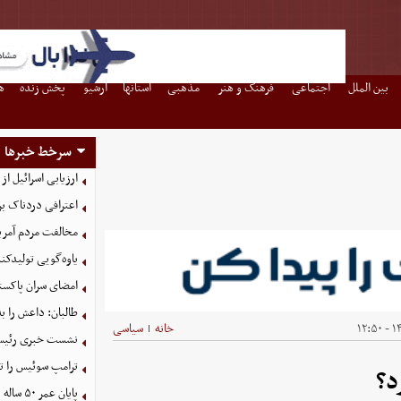
بین الملل
اجتماعی
فرهنگ و هنر
مذهبی
استانها
آرشیو
پخش زنده
ه
سرخط خبرها
ارزیابی اسرائیل از 
اعترافی دردناک ب
مخالفت مردم آمریک
یاوه‌گویی تولیدکن
امضای سران پاکستا
طالبان: داعش را ب
۱۴۰
خانه
سیاسی
|
نشست خبری رئیس‌ج
ترامپ سوئیس را ت
د؟
پایان عمر ۵۰ ساله دلارهای نفتی به دست ایران