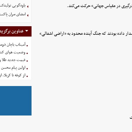
«درگیری در مقیاس جهانی» حرکت می‌کند.
یاوه‌گویی تولیدکن
امضای سران پاکستا
عناوین برگزید
دار داده بودند که جنگ آینده محدود به «اراضی اشغالی»
آمیتاب باچان دوست
وضعیت هوای کشور امروز 
قیمت جدید طلا و سکه امروز ۱۶ 
اولین پیام محسن 
از کوفه تا کربلا، ا
ت