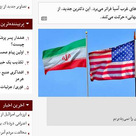
تصاویر جدید از په
ای غرب آسیا فراتر می‌برد. این دکترین جدید، از
جهانی» حرکت می‌کند.
پربیننده‌ترین
هشدار پسر پزشک
۱.
چیست؟
اولین پیام محس
۲.
تکذیب یک خبر د
۳.
افشاگری منبع م
۴.
هرمز
فوری/ جزئیات ا
۵.
آخرین اخبار
ارزیابی اسرائیل از 
 را نمی‌پذیریم
اعترافی دردناک ب
مخالفت مردم آمریک