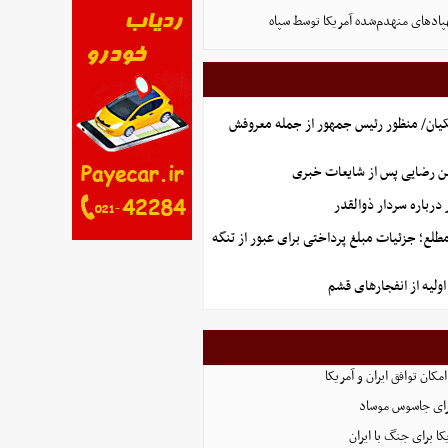
پادهای منهدم‌شده آمریکا توسط سپاه
یان/ منظور رئیس جمهور از جمله معروفش
ن رضایی پس از شایعات خبری
رباره سردار ذوالقدر
طلع؛ جزئیات مبلغ پرداختی برای عبور از تنگه
ولیه از انفجارهای قشم
امکان توافق ایران و آمریکا
رای جاسوس موساد
ا برای جنگ با ایران