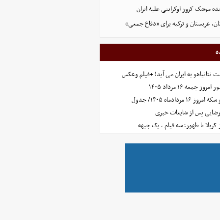
نده موشک کروز اوکراینی علیه ایران
ن، عربستان و ترکیه برای «دفاع جمعی»
ه
 نتانیاهو به ایران می آید! +فیلم وعکس
جمعه ۱۶ مرداد ۱۴۰۵
مردادماه ۱۴۰۵/ جدول
رضایی پس از شایعات خبری
ز کربلا تا ظهور؛ سه قیام ، یک جبهه