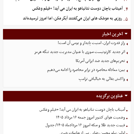
آمیتاب باچان دوست نتانیاهو به ایران می آید! +فیلم وعکس
۴.
روزی به موشک‌ های ایران می‌گفتند آبگرمکن، اما امروز ترسیده‌اند
۵.
آخرین اخبار
راز قدرت ایران، امنیت پایدار و بومی آن است!
اثر جدید کارتونیست سوری با عنوان مدیریت جدید تنگه هرمز
تحریم‌های جدید ضد ایرانی آمریکا
یمن: معادله محاصره در برابر محاصره را ادامه می‌دهیم
واکنش بقائی به خیالبافی ترامپ
عناوین برگزیده
آمیتاب باچان دوست نتانیاهو به ایران می آید! +فیلم وعکس
وضعیت هوای کشور امروز جمعه ۱۶ مرداد ۱۴۰۵
قیمت جدید طلا و سکه امروز ۱۶ مردادماه ۱۴۰۵/ جدول
اولین پیام محسن رضایی پس از شایعات خبری