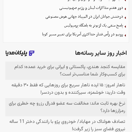
دور هفتم مذاکرات لبنان و رژیم صهیونیستی
درخشش جوانان ایران در المپیاد جهانی هوش مصنوعی
پاسخ منفی یک لژیونر به باشگاه پرسپولیس
روبیو در رأس فشار حداکثری آمریکا برای تغییر مسیر کوبا