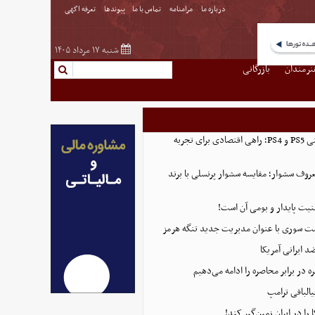
درباره ما
مرامنامه
تماس با ما
پیوندها
تعرفه اگهی
شنبه ۱۷ مرداد ۱۴۰۵
نرمندان
بازرگانی
خرید اکانت ظرفیتی PS5 و PS4؛ راهی اقتصادی برای تجربه
روف سشوار؛ مقایسه سشوار پرنسلی با برند
منیت پایدار و بومی آن است!
ست سوری با عنوان مدیریت جدید تنگه هرمز
 ایرانی آمریکا
 در برابر محاصره را ادامه می‌دهیم
البافی ترامپ
 را در ایران زمین‌گیر کند!