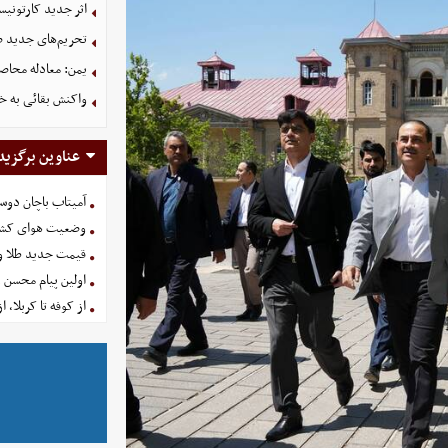
اثر جدید کارتونی
تحریم‌های جدید ضد
یمن: معادله محاصره
واکنش بقائی به خی
عناوین برگزید
آمیتاب باچان دوست
وضعیت هوای کشور امروز 
قیمت جدید طلا و سکه امروز ۱۶ 
اولین پیام محسن 
از کوفه تا کربلا، ا