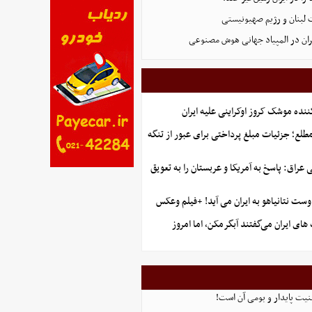
 لبنان و رژیم صهیونیستی
ان در المپیاد جهانی هوش مصنوعی
ننده موشک کروز اوکراینی علیه ایران
طلع؛ جزئیات مبلغ پرداختی برای عبور از تنگه
راق: پاسخ به آمریکا و عربستان را به تعویق
ست نتانیاهو به ایران می آید! +فیلم وعکس
ای ایران می‌گفتند آبگرمکن، اما امروز
منیت پایدار و بومی آن است!