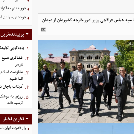
دور هفتم مذاکرات
درخشش جوانان ایر
نده ارتش پاکستان امروز شنبه ۲ خرداد ۱۴۰۵ همراه با سید عباس عراقچی وزیر امور خارجه کشورمان از میدان
پربیننده‌ترین
یاوه‌گویی تولیدک
۱.
افشاگری منبع م
۲.
هرمز
مقاومت اسلامی ع
۳.
انداختیم
آمیتاب باچان دو
۴.
روزی به موشک‌ ه
۵.
ترسیده‌اند
آخرین اخبار
راز قدرت ایران، ا