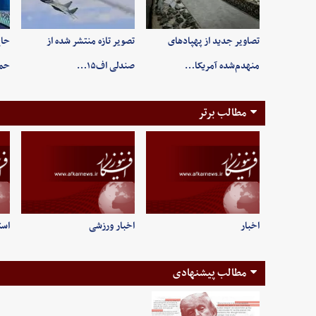
تصاویر جدید از پهپادهای
تصویر تازه منتشر شده از
حاج
منهدم‌شده آمریکا…
صندلی اف۱۵…
حم
مطالب برتر
اخبار
اخبار ورزشی
است
مطالب پیشنهادی