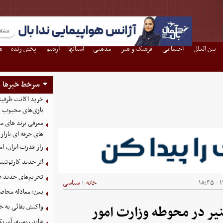
بین الملل
اجتماعی
فرهنگ و هنر
مذهبی
استانها
آرشیو
پخش زنده
ه
سرخط خبرها
بازی‌های محبوب
معرفی برند های مع
های حرفه ای بازار
راز قدرت ایران، ا
اثر جدید کارتونی
تحریم‌های جدید ضد
۱۴
خانه
سیاسی
|
یمن: معادله محاصره
واکنش بقائی به خی
یر در محوطه وزارت امور
شاید روسیه، آمریکا