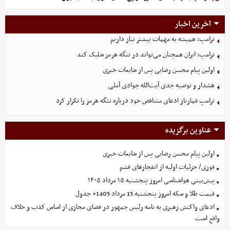
آخرین اخبار
ترامپ: همیشه به مهمات بیشتر نیاز داریم
ترامپ: ایران همچنان می‌تواند در تنگه هرمز شلیک کند
اولین پیام محسن رضایی پس از شایعات خبری
هشدار و توصیه جدی آیت‌الله جوادی آملی
ترامپ قمارباز ادعای متناقض خود درباره تنگه هرمز را تکرار کرد
عناوین برگزیده
اولین پیام محسن رضایی پس از شایعات خبری
فوری/ جزئیات اولیه از انفجارهای قشم
پیش‌بینی هواشناسی امروز پنجشنبه ۱۵ مرداد ۱۴۰۵
قیمت طلا و سکه امروز پنجشنبه 15 مرداد 1405+ جدول
ادعای واکنش رهبری به نامه رئیس جمهور در فضای مجازی از اساس کذب و خلاف
واقع است