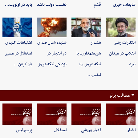
شایعات خبری
قشم
نخست دولت باشد
باید در اولویت…
ابتکارات رهبر
هشدار
شنیده شدن صدای
اشتباهات کلیدی
انقلاب در میدان
شریعتمداری: با
دو انفجار در
استقلال در مسیر
نبرد
تنگه هرمز، راه
نزدیکی تنگه هرمز
باز کردن…
تنفس…
مطالب برتر
اخبار
اخبار ورزشی
استقلال
پرسپولیس