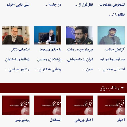
تشخیص مصلحت
نقل‌قول از…
در جلسه…
علی دایی +فیلم
نظام ۱۸…
گزارش جالب
سردار سپاه : ملت
با حکم مسعود
انتصاب دکتر
صداوسیما درباره
ایران از دادخواهی
پزشکیان، محسن
ذوالقدر به عنوان
انتصاب محسن…
خون…
رضایی به عنوان…
مشاور سیاسی…
مطالب برتر
اخبار
اخبار ورزشی
استقلال
پرسپولیس