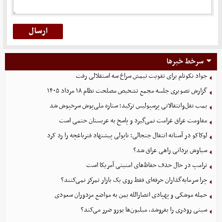
سرخط خبرها
جواد نکونام برای تقویت تیمش سراغ سه استقلالی رفت
گزارش تصویری جلسه مجمع تشخیص مصلحت نظام ۱۸ مرداد ۱۴۰۵
بمب نقل‌وانتقالاتی پرسپولیس ترکید؛ ستاره ملی‌پوش سرخپوش شد
مقاومت عراق غرامت نمی‌گیرد و پاسخ به عربستان حتمی است
لوکاکو در آستانه انتقال جنجالی؛ ناپولی پیشنهاد فنرباغچه را رد کرد
سیاوش یزدانی راهی عراق شد؟
ترامپ در حال حذف حفاظ‌های امنیتی آمریکا است
چرا سرمایه‌گذاران حرفه‌ای فقط روی یک بازار تمرکز نمی‌کنند؟
حمله موشکی و پهپادی انصارالله یمن به مواضع مزدوران سعودی
سیتی رودری را بفروشد، میلیون‌ها یورو ضرر می‌کند؟