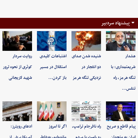
پیشنهاد سردبیر
هشدار
شنیده شدن صدای
اشتباهات کلیدی
روایت سردار
شریعتمداری: با
دو انفجار در
استقلال در مسیر
کوثری از نحوه ترور
تنگه هرمز، راه
نزدیکی تنگه هرمز
باز کردن…
شهید لاریجانی
تنفس…
پیام قاطع و صریح
راه نافرجام ترامپ،
اگر تا امروز
ادعای رویترز:
ایران به متحدان
رو راست با مردم
مانده‌ایم، به‌خاطر
آمریکا برخی از