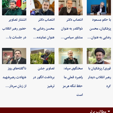
با حکم مسعود
انتصاب دکتر
انتصاب دکتر
انتشار تصاویر
پزشکیان، محسن
ذوالقدر به عنوان
محسن رضایی به
حضور رهبر انقلاب
رضایی به عنوان…
مشاور سیاسی…
عنوان نماینده…
در جلسات با…
فوری/ پزشکیان با
سخنگوی سپاه:
تصاویر جشن
ناگفته‌های روز
رهبر انقلاب دیدار
راهبرد فعلی ما
برداشت انگور در
شهادت رهبرشهید
کرد
حفظ تنگه هرمز
ترشیز
از زبان سردار…
است
مطالب برتر