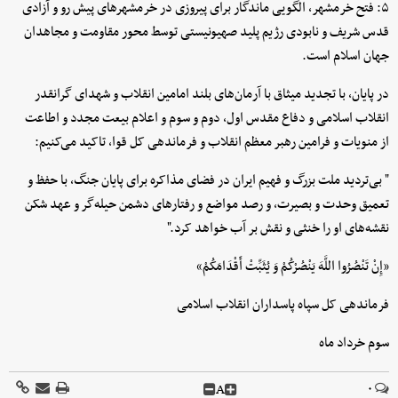
۵: فتح خرمشهر، الگویی ماندگار برای پیروزی در خرمشهرهای پیش رو و آزادی
قدس شریف و نابودی رژیم پلید صهیونیستی توسط محور مقاومت و مجاهدان
جهان اسلام است.
در پایان، با تجدید میثاق با آرمان‌های بلند امامین انقلاب و شهدای گرانقدر
انقلاب اسلامی و دفاع مقدس اول، دوم و سوم و اعلام بیعت مجدد و اطاعت
از منویات و فرامین رهبر معظم انقلاب و فرماندهی کل قوا، تاکید می‌کنیم:
" بی‌تردید ملت بزرگ و فهیم ایران در فضای مذاکره برای پایان جنگ، با حفظ و
تعمیق وحدت و بصیرت، و رصد مواضع و رفتارهای دشمن حیله‌گر و عهد شکن
نقشه‌های او را خنثی و نقش بر آب خواهد کرد."
«إِنْ تَنْصُرُوا اللَّهَ یَنْصُرْکُمْ وَ یُثَبِّتْ أَقْدَامَکُمْ»
فرماندهی کل سپاه پاسداران انقلاب اسلامی
سوم خرداد ماه
A
۰