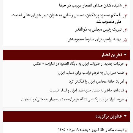
شنیده شدن صدای انفجار مهیب در حیفا
۲.
با حکم مسعود پزشکیان، محسن رضایی به عنوان دبیر شورای عالی امنیت
۳.
ملی منصوب شد
تبریک رئیس مجلس به ذوالقدر
۴.
بهانه ترامپ برای سقوط محبوبیتش
۵.
آخرین اخبار
جزئیات جدید از ضربات ایران به پایگاه الظفره در امارات + عکس
طعنه سی‌ان‌ان به توهم ترامپ برای تسلیم ایران
آمریکا حلقه محاصره ایران را تنگ‌تر کرد
نتانیاهو حاضر به بستن جبهه‌های ایران و لبنان نیست
شروط ایران برای بازگشایی تنگه هرمز/ سعودی معمار بدبختی/ پیشخوان
عناوین برگزیده
قیمت سکه و طلا امروز دوشنبه ۱۹ مرداد ۱۴۰۵