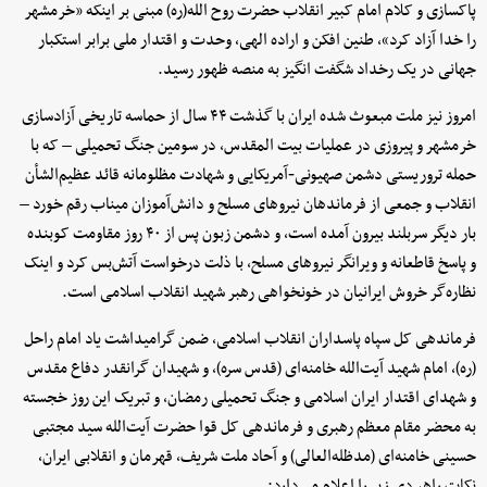
پاکسازی و کلام امام کبیر انقلاب حضرت روح الله(ره) مبنی بر اینکه «خرمشهر
را خدا آزاد کرد»، طنین افکن و اراده الهی، وحدت و اقتدار ملی برابر استکبار
جهانی در یک رخداد شگفت انگیز به منصه ظهور رسید.
امروز نیز ملت مبعوث شده ایران با گذشت ۴۴ سال از حماسه تاریخی آزادسازی
خرمشهر و پیروزی در عملیات بیت المقدس، در سومین جنگ تحمیلی – که با
حمله تروریستی دشمن صهیونی‑آمریکایی و شهادت مظلومانه قائد عظیم‌الشأن
انقلاب و جمعی از فرماندهان نیروهای مسلح و دانش‌آموزان میناب رقم خورد –
بار دیگر سربلند بیرون آمده است، و دشمن زبون پس از ۴۰ روز مقاومت کوبنده
و پاسخ قاطعانه و ویرانگر نیروهای مسلح، با ذلت درخواست آتش‌بس کرد و اینک
نظاره‌گر خروش ایرانیان در خونخواهی رهبر شهید انقلاب اسلامی است.
فرماندهی کل سپاه پاسداران انقلاب اسلامی، ضمن گرامیداشت یاد امام راحل
(ره)، امام شهید آیت‌الله خامنه‌ای (قدس سره)، و شهیدان گرانقدر دفاع مقدس
و شهدای اقتدار ایران اسلامی و جنگ تحمیلی رمضان، و تبریک این روز خجسته
به محضر مقام معظم رهبری و فرماندهی کل قوا حضرت آیت‌الله سید مجتبی
حسینی خامنه‌ای (مدظله‌العالی) و آحاد ملت شریف، قهرمان و انقلابی ایران،
نکات راهبردی زیر را اعلام می‌دارد: