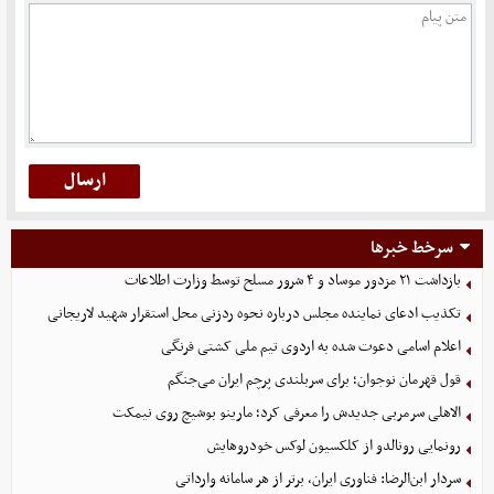
سرخط خبرها
بازداشت ۲۱ مزدور موساد و ۴ شرور مسلح توسط وزارت اطلاعات
تکذیب ادعای نماینده مجلس درباره نحوه ردزنی محل استقرار شهید لاریجانی
اعلام اسامی دعوت شده به اردوی تیم ملی کشتی فرنگی
قول قهرمان نوجوان؛ برای سربلندی پرچم ایران می‌جنگم
الاهلی سرمربی جدیدش را معرفی کرد؛ مارینو بوشیچ روی نیمکت
رونمایی رونالدو از کلکسیون لوکس خودروهایش
سردار ابن‌الرضا: فناوری ایران، برتر از هر سامانه وارداتی