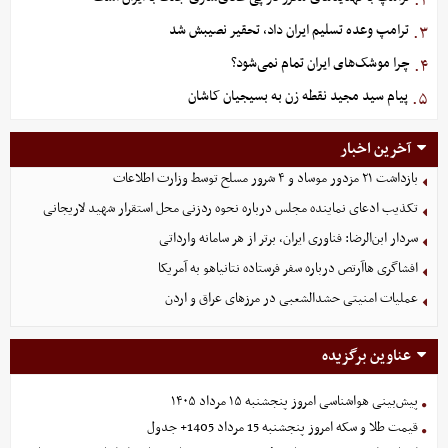
۲.
ترامپ وعده تسلیم ایران داد، تحقیر نصیبش شد
۳.
چرا موشک‌های ایران تمام نمی‌شود؟
۴.
پیام سید مجید نقطه زن به بسیجیان کاشان
۵.
آخرین اخبار
بازداشت ۲۱ مزدور موساد و ۴ شرور مسلح توسط وزارت اطلاعات
تکذیب ادعای نماینده مجلس درباره نحوه ردزنی محل استقرار شهید لاریجانی
سردار ابن‌الرضا: فناوری ایران، برتر از هر سامانه وارداتی
افشاگری هاآرتص درباره سفر فرستاده نتانیاهو به آمریکا
عملیات امنیتی حشدالشعبی در مرزهای عراق و اردن
عناوین برگزیده
پیش‌بینی هواشناسی امروز پنجشنبه ۱۵ مرداد ۱۴۰۵
قیمت طلا و سکه امروز پنجشنبه 15 مرداد 1405+ جدول