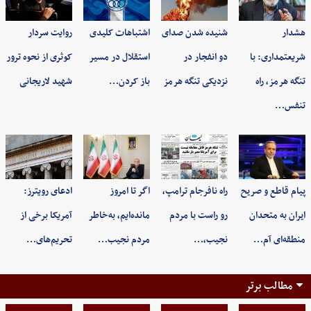
هشدار
شنیده شدن صدای
اشتباهات کلیدی
روایت سردار
شریعتمداری: با
دو انفجار در
استقلال در مسیر
کوثری از نحوه ترور
تنگه هرمز، راه
نزدیکی تنگه هرمز
باز کردن…
شهید لاریجانی
تنفس…
پیام قاطع و صریح
راه نافرجام ترامپ،
اگر تا امروز
ادعای رویترز:
ایران به متحدان
رو راست با مردم
مانده‌ایم، به‌خاطر
آمریکا برخی از
منطقه‌ای آم…
نجیب،…
مردم نجیب…
تحریم‌های…
مطالب برتر