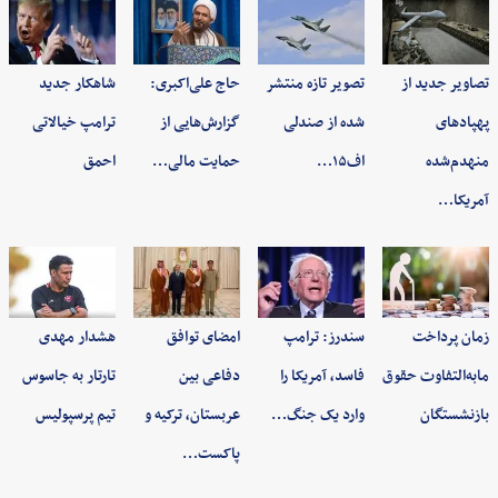
تصاویر جدید از
تصویر تازه منتشر
حاج علی‌اکبری:
شاهکار جدید
پهپادهای
شده از صندلی
گزارش‌هایی از
ترامپ خیالاتی
منهدم‌شده
اف۱۵…
حمایت مالی…
احمق
آمریکا…
زمان پرداخت
سندرز: ترامپ
امضای توافق
هشدار مهدی
مابه‌التفاوت حقوق
فاسد، آمریکا را
دفاعی بین
تارتار به جاسوس
بازنشستگان
وارد یک جنگ…
عربستان، ترکیه و
تیم پرسپولیس
پاکست…