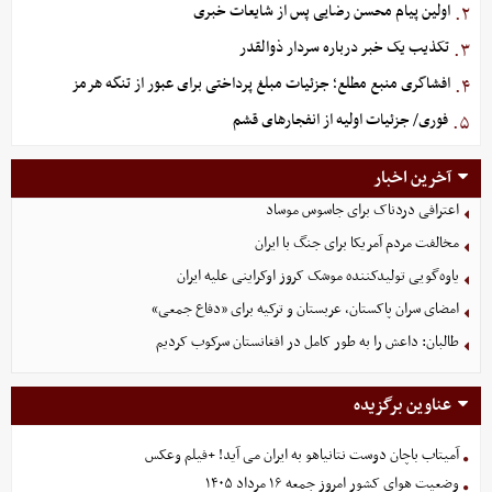
اولین پیام محسن رضایی پس از شایعات خبری
۲.
تکذیب یک خبر درباره سردار ذوالقدر
۳.
افشاگری منبع مطلع؛ جزئیات مبلغ پرداختی برای عبور از تنگه هرمز
۴.
فوری/ جزئیات اولیه از انفجارهای قشم
۵.
آخرین اخبار
اعترافی دردناک برای جاسوس موساد
مخالفت مردم آمریکا برای جنگ با ایران
یاوه‌گویی تولیدکننده موشک کروز اوکراینی علیه ایران
امضای سران پاکستان، عربستان و ترکیه برای «دفاع جمعی»
طالبان: داعش را به طور کامل در افغانستان سرکوب کردیم
عناوین برگزیده
آمیتاب باچان دوست نتانیاهو به ایران می آید! +فیلم وعکس
وضعیت هوای کشور امروز جمعه ۱۶ مرداد ۱۴۰۵