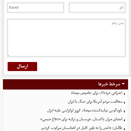
سرخط خبرها
اعترافی دردناک برای جاسوس موساد
مخالفت مردم آمریکا برای جنگ با ایران
یاوه‌گویی تولیدکننده موشک کروز اوکراینی علیه ایران
امضای سران پاکستان، عربستان و ترکیه برای «دفاع جمعی»
طالبان: داعش را به طور کامل در افغانستان سرکوب کردیم