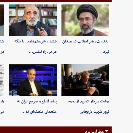
ابتکارات رهبر انقلاب در میدان
هشدار شریعتمداری: با تنگه
شنی
نبرد
هرمز، راه تنفس…
در 
روایت سردار کوثری از نحوه
پیام قاطع و صریح ایران به
راه
ترور شهید لاریجانی
متحدان منطقه‌ای آم…
مر
مطالب برتر