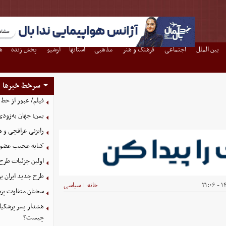
بین الملل
اجتماعی
فرهنگ و هنر
مذهبی
استانها
آرشیو
پخش زنده
ه
سرخط خبرها
فیلم/ عبور از خط 
یمن: جهان به‌زودی
رایزنی عراقچی و 
کنایه عجیب عضو 
اولین جزئیات طرح
طرح جدید ایران بر
۱۴۰
خانه
سیاسی
|
سخنان متفاوت پزش
هشدار پسر پزشکیا
چیست؟