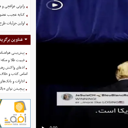
رایزنی عراقچی و 
کنایه عجیب عضو 
اولین جزئیات طرح
عناوین برگزید
پیش‌بینی هواشناسی امروز
قیمت طلا و سکه امروز پنجشنب
ادعای واکنش رهبر
اساس کذب و خلاف 
ادارات و بانک‌های کدام استان
پیچیدن نوای «یالث