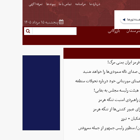
درباره ما
مرامنامه
تماس با ما
پیوندها
تعرفه اگهی
پنجشنبه ۱۵ مرداد ۱۴۰۵
نرمندان
بازرگانی
قرمز ایران یعنی مرگ!
 صدای ناله سعودی‌ها را خواهد شنید
همتای موریتانی خود درباره تحولات منطقه
هیئت رئیسه مجلس به بقایی!
 راهبردی امنیت تنگه هرمز
ای عبور کشتی‌ها از تنگه هرمز
کیان + تیزر
ن/ منظور رئیس جمهور از جمله معروفش