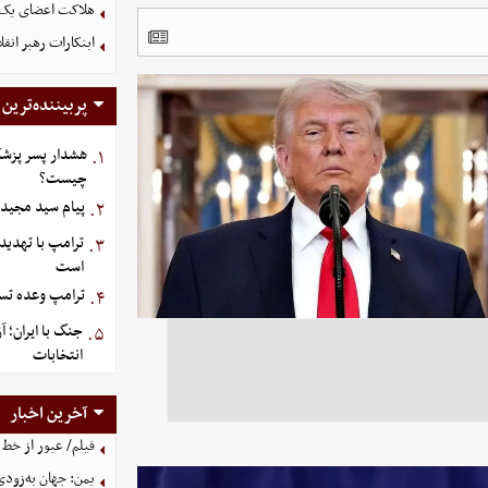
هلاکت اعضای یک 
ابتکارات رهبر انق
پربیننده‌ترین
هشدار پسر پزشک
۱.
چیست؟
پیام سید مجید 
۲.
ترامپ با تهدید
۳.
است
ترامپ وعده تسل
۴.
جنگ با ایران؛ 
۵.
انتخابات
آخرین اخبار
فیلم/ عبور از خط 
یمن: جهان به‌زودی