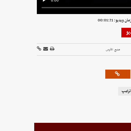
ویدیو: 00:01:21
یو
منبع :
فارس
ترامپ