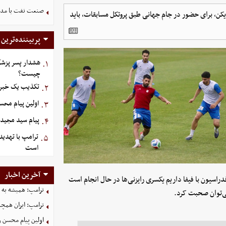
صنعت نفت با مداف
فدراسیون فوتبال گفت: فهرست نهایی تیم ملی شامل ۲۶ بازیکن، برای حضور در جام جهانی طبق پروتکل مسابقات، باید
پربیننده‌ترین
هشدار پسر پزشک
۱.
چیست؟
تکذیب یک خبر د
۲.
اولین پیام مح
۳.
پیام سید مجید 
۴.
ترامپ با تهدید
۵.
است
آخرین اخبار
فدراسیون با فیفا داریم یکسری رایزنی‌ها در حال انجام است
ترامپ: همیشه به م
می‌توان صحبت کرد.
ترامپ: ایران همچن
اولین پیام محسن 