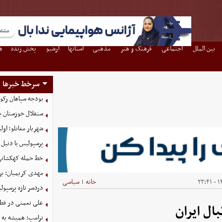
بین الملل
اجتماعی
فرهنگ و هنر
مذهبی
استانها
آرشیو
پخش زنده
ه
سرخط خبرها
بودجه سپاهان رکورد زد؛ تصویب
ستقلال خوزستان چ
شهریار مغانلو؛ اول
پرسپولیس با دنیل 
خط حمله کهکشانی گ
مهدی کریمیان: بر
۱۴
خانه
سیاسی
|
دردسر تازه پرسپو
علی نعمتی در قطر؛
ال ایران
ترامپ: همیشه به م