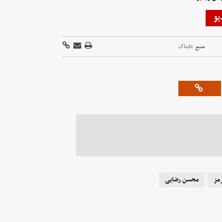
یو
منبع :
تابناک
مز
محسن رضایی