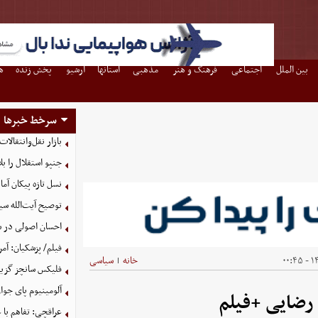
بین الملل
اجتماعی
فرهنگ و هنر
مذهبی
استانها
آرشیو
پخش زنده
ه
سرخط خبرها
بازار نقل‌وانتقالات
جنپو استقلال را 
نسل تازه پیکان آما
توصیح آیت‌الله سی
احسان اصولی در ش
فیلم/ پزشکیان: آمر
۱۴
خانه
سیاسی
|
فلیکس سانچز گزینه
آلومینیوم پای جوان
رضایی +فیلم
عراقچی: تفاهم با 