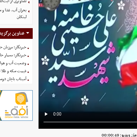
تصاویری از آیت‌ال
بحران آب، غذا و س
لینکلن
عناوین برگزید
خبرنگار؛ مرزبان 
خبرنگار؛ معمار ح
وضعیت آب و هوای کشور ا
قیمت سکه و طلا امروز شنبه
آمیتاب باچان دوست
یدیو: 00:00:49