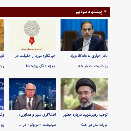
پیشنهاد سردبیر
باقر خرازی به دادگاه ویژه
خبرنگار؛ مرزبان حقیقت در
تأی
روحانیت احضار شد
جبهه جنگ روایت‌ها
رجب
توصیه رهبرشهید درباره حضور
افشاگری شهرام همایون:
وقت
فرزندانش در جنگ
سرنوشت «من‌وتو» در…
روح