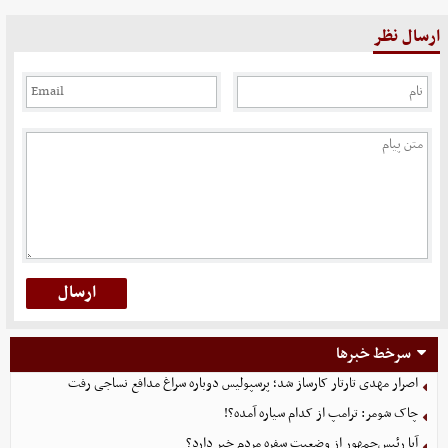
ارسال نظر
سرخط خبرها
اصرار مهدی تارتار کارساز شد؛ پرسپولیس دوباره سراغ مدافع نساجی رفت
چاک شومر: ترامپ از کدام سیاره آمده؟!
آیا رئیس‌جمهور از وضعیت سفره مردم خبر دارد؟