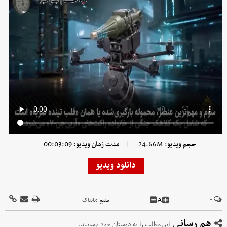
|
حجم ویدیو: 24.66M
مدت زمان ویدیو: 00:03:09
دانلود ویدیو
A
۰
منبع :
تابناک
هم رسانی
این مطلب را به دوستان خود برسانید.