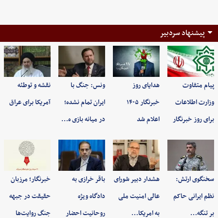
پیشنهاد سردبیر
پیام متفاوت
هدایای روز
ونس: جنگ با
نقشه و توطئه
وزارت اطلاعات
خبرنگار ۱۴۰۵
ایران تمام نشده؛
آمریکا برای عراق
برای روز خبرنگار
اعلام شد
در میانه بازی ه…
سخنگوی ارتش:
هشدار دبیر شورای
باقر خرازی به
خبرنگار؛ مرزبان
نظم ایرانی حاکم
عالی امنیت ملی
دادگاه ویژه
حقیقت در جبهه
بر تنگه…
به امریکا…
روحانیت احضار
جنگ روایت‌ها