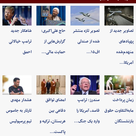
تصاویر جدید از
تصویر تازه منتشر
حاج علی‌اکبری:
شاهکار جدید
پهپادهای
شده از صندلی
گزارش‌هایی از
ترامپ خیالاتی
منهدم‌شده
اف۱۵…
حمایت مالی…
احمق
آمریکا…
زمان پرداخت
سندرز: ترامپ
امضای توافق
هشدار مهدی
مابه‌التفاوت حقوق
فاسد، آمریکا را
دفاعی بین
تارتار به جاسوس
بازنشستگان
وارد یک جنگ…
عربستان، ترکیه و
تیم پرسپولیس
پاکست…