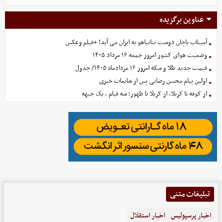
عناوین برگزیده
آمیتاب باچان دوست نتانیاهو به ایران می آید! +فیلم وعکس
وضعیت هوای کشور امروز جمعه ۱۶ مرداد ۱۴۰۵
قیمت جدید طلا و سکه امروز ۱۶ مردادماه ۱۴۰۵/ جدول
اولین پیام محسن رضایی پس از شایعات خبری
از کوفه تا کربلا، از کربلا تا ظهور؛ سه قیام ، یک جبهه
تبلیغات متنی
اخبار پرسپولیس
اخبار استقلال