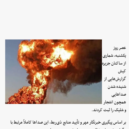
عصر روز
یکشنبه، شماری
از ساکنان جزیره
کیش
گزارش‌هایی از
شنیده شدن
صداهایی
همچون انفجار
و شلیک را ثبت کردند.
بر اساس پیگیری خبرنگار مهر و تأیید منابع ذی‌ربط، این صداها کاملاً مرتبط با