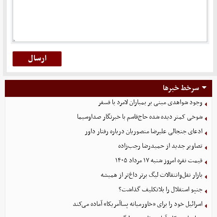
سرخط خبرها
وجود شواهدی مبنی بر بمباران لامرد با فسفر
شوخی کمتر دیده شده حاج‌قاسم با خبرنگار صداوسیما
ادعای جنجالی علیرضا منصوریان درباره رفتار داور
تصاویر جدید از حمیدرضا رجب‌زاده
قیمت نقره امروز شنبه ۱۷ مرداد ۱۴۰۵
بازار نقل‌وانتقالات لیگ برتر داغ‌تر از همیشه
جنپو استقلال را بلاتکلیف گذاشت؟
اسرائیل خود را برای «خاورمیانه پساآمریکا» آماده می‌کند