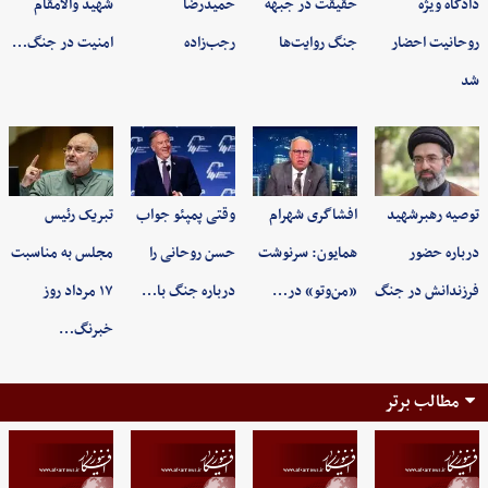
دادگاه ویژه
حقیقت در جبهه
حمیدرضا
شهید والامقام
روحانیت احضار
جنگ روایت‌ها
رجب‌زاده
امنیت در جنگ…
شد
توصیه رهبرشهید
افشاگری شهرام
وقتی پمپئو جواب
تبریک رئیس
درباره حضور
همایون: سرنوشت
حسن روحانی را
مجلس به مناسبت
فرزندانش در جنگ
«من‌وتو» در…
درباره جنگ با…
۱۷ مرداد روز
خبرنگ…
مطالب برتر