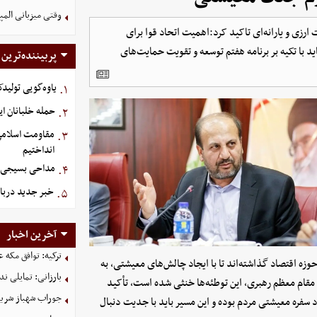
وقتی میزبانی المپ
رزی و یارانه‌ای تاکید کرد:اهمیت اتحاد قوا برای
 با تکیه بر برنامه هفتم توسعه و تقویت حمایت‌های
پربیننده‌ترین
یاوه‌گویی تولیدک
۱.
حمله خلبانان ایرا
۲.
مقاومت اسلامی ع
۳.
انداختیم
مداحی بسیجی ش
۴.
خبر جدید دربا
۵.
آخرین اخبار
ترکیه: توافق مکه 
ه اقتصاد گذاشته‌اند تا با ایجاد چالش‌های معیشتی، به
بارزانی: تمایلی ن
مقام معظم رهبری، این توطئه‌ها خنثی شده است، تأکید
جوراب‌ شهباز شری
بود سفره معیشتی مردم بوده و این مسیر باید با جدیت دنبال