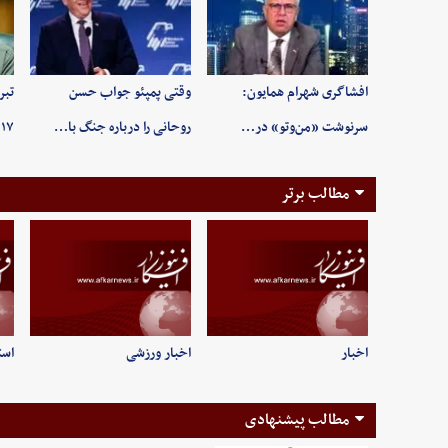
افشاگری شهرام همایون:
وقتی پمپئو جواب حسن
تبر
سرنوشت «من‌وتو» در…
روحانی را درباره جنگ با…
۱۷ مرداد روز خبرنگ…
مطالب برتر
اخبار
اخبار ورزشی
است
مطالب پیشنهادی