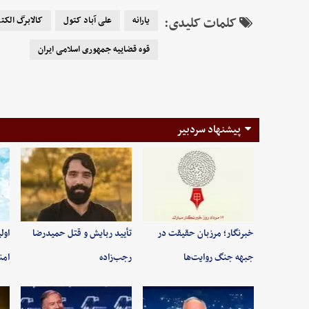
کلمات کلیدی:
یارانه
علی آباد کتول
کالابرگ الکت
قوه قضاییه جمهوری اسلامی ایران
پیشنهاد سردبیر
خبرنگار؛ مرزبان حقیقت در
تأیید ربایش و قتل حمیدرضا
اول
جبهه جنگ روایت‌ها
رجب‌زاده
امن