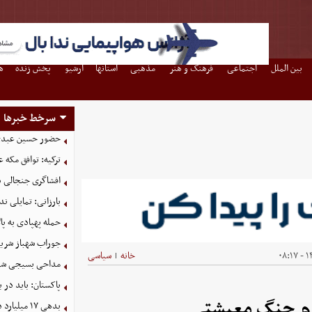
بین الملل
اجتماعی
فرهنگ و هنر
مذهبی
استانها
آرشیو
پخش زنده
ه
سرخط خبرها
حضور حسین عبدی 
ترکیه: توافق مکه 
افشاگری جنجالی در
بارزانی: تمایلی ن
حمله پهپادی به پال
جوراب‌ شهباز شری
۱۴
خانه
سیاسی
|
مداحی بسیجی شهی
پاکستان: باید در ب
 تورم جنگ معیشتی
بدهی ١٧ میلیارد دلاری شرکت نفت به صندوق توسعه