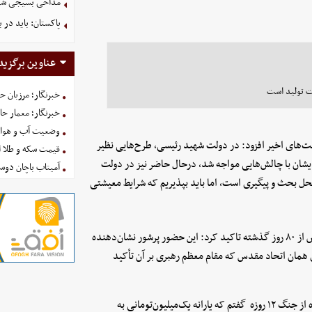
مداحی بسیجی شهی
پاکستان: باید در ب
عناوین برگزید
ت تولید است
خبرنگار؛ مرزبان 
خبرنگار؛ معمار ح
وضعیت آب و هوای کشور ا
لت‌های اخیر افزود: در دولت شهید رئیسی، طرح‌هایی نظیر
قیمت سکه و طلا امروز شنبه
ایشان با چالش‌هایی مواجه شد، درحال حاضر نیز در دولت
آمیتاب باچان دوست
حل بحث و پیگیری است، اما باید بپذیریم که شرایط معیشتی
نوروزی با اشاره به حضور گسترده مردم در صحنه‌های مختلف طی بیش از ۸۰ روز گذشته تاکید کرد: این حضور پرشور نشان‌دهنده
 همان اتحاد مقدس که مقام معظم رهبری بر آن تأکید
این نماینده مجلس با انتقاد نسبت به مبلغ یارانه نقدی تاکید کرد: بنده از جنگ ۱۲ روزه گفتم که یارانه یک‌میلیون‌تومانی به