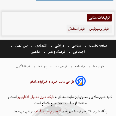
تبلیغات متنی
اخبار پرسپولیس
اخبار استقلال
صفحه نخست
سیاسی
ورزشی
اقتصادی
بین الملل
اجتماعی
فرهنگ و هنر
مذهبی
درباره ما
مرامنامه
تماس با ما
پیوندها
تعرفه اگهی
طراحی سایت خبری و خبرگزاری آسام
کلیه حقوق مادی و معنوی این سایت متعلق به
پایگاه خبری تحلیلی افکارنیوز
است و
استفاده از مطالب با ذکر منبع بلامانع است.
پایگاه خبری افکارخبر توسط سرورهای
گروه نرم افزاری آسام
میزبانی می شود.