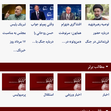
توصیه رهبرشهید
افشاگری شهرام
وقتی پمپئو جواب
تبریک رئیس
درباره حضور
همایون: سرنوشت
حسن روحانی را
مجلس به مناسبت
فرزندانش در جنگ
«من‌وتو» در…
درباره جنگ با…
۱۷ مرداد روز
خبرنگ…
مطالب برتر
اخبار
اخبار ورزشی
استقلال
پرسپولیس