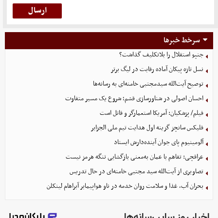
سرخط خبرها
جنپو استقلال را بلاتکلیف گذاشت؟
نسل تازه پیکان آماده رقابت در لیگ برتر
توصیح آیت‌الله سیدمجتبی خامنه‌ای به رسانه‌ها
احسان اصولی در شناورسازی قشم؛ شروع یک مسیر متفاوت
فیلم/ پزشکیان: آمریکا استعمارگر و قاتل است
فلیکس سانچز گزینه اول هدایت تیم ملی الجزایر
آلومینیوم پای جوان آینده‌دارش ایستاد
عراقچی: تفاهم با عمان به‌معنی بازگشایی تنگه هرمز نیست
تصاویری از آیت‌الله سید مجتبی خامنه‌ای در حال تدریس
بحران آب، غذا و سلامت روان خدمه در ناو هواپیمابر آبراهام لینکلن