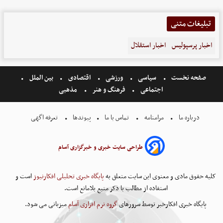
تبلیغات متنی
اخبار پرسپولیس
اخبار استقلال
صفحه نخست
سیاسی
ورزشی
اقتصادی
بین الملل
اجتماعی
فرهنگ و هنر
مذهبی
درباره ما
مرامنامه
تماس با ما
پیوندها
تعرفه اگهی
طراحی سایت خبری و خبرگزاری آسام
کلیه حقوق مادی و معنوی این سایت متعلق به
پایگاه خبری تحلیلی افکارنیوز
است و
استفاده از مطالب با ذکر منبع بلامانع است.
پایگاه خبری افکارخبر توسط سرورهای
گروه نرم افزاری آسام
میزبانی می شود.