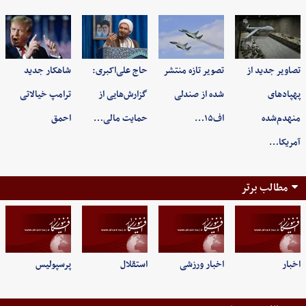
تصاویر جدید از
تصویر تازه منتشر
حاج علی‌اکبری:
شاهکار جدید
پهپادهای
شده از صندلی
گزارش‌هایی از
ترامپ خیالاتی
منهدم‌شده
اف۱۵…
حمایت مالی…
احمق
آمریکا…
مطالب برتر
اخبار
اخبار ورزشی
استقلال
پرسپولیس