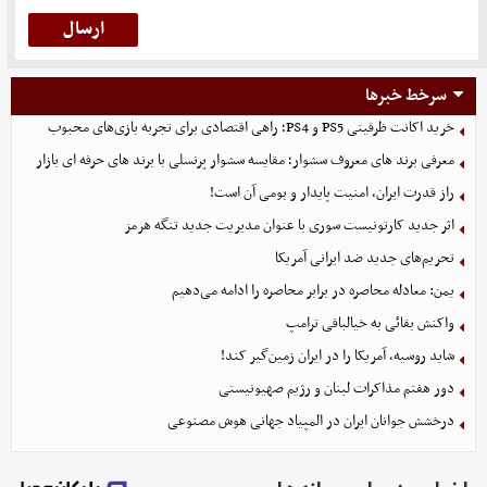
سرخط خبرها
خرید اکانت ظرفیتی PS5 و PS4؛ راهی اقتصادی برای تجربه بازی‌های محبوب
معرفی برند های معروف سشوار؛ مقایسه سشوار پرنسلی با برند های حرفه ای بازار
راز قدرت ایران، امنیت پایدار و بومی آن است!
اثر جدید کارتونیست سوری با عنوان مدیریت جدید تنگه هرمز
تحریم‌های جدید ضد ایرانی آمریکا
یمن: معادله محاصره در برابر محاصره را ادامه می‌دهیم
واکنش بقائی به خیالبافی ترامپ
شاید روسیه، آمریکا را در ایران زمین‌گیر کند!
دور هفتم مذاکرات لبنان و رژیم صهیونیستی
درخشش جوانان ایران در المپیاد جهانی هوش مصنوعی