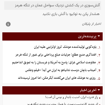
پربیننده‌ترین
یاوه‌گویی تولیدکننده موشک کروز اوکراینی علیه ایران
۱.
افشاگری منبع مطلع؛ جزئیات مبلغ پرداختی برای عبور از تنگه هرمز
۲.
مقاومت اسلامی عراق: پاسخ به آمریکا و عربستان را به تعویق انداختیم
۳.
آمیتاب باچان دوست نتانیاهو به ایران می آید! +فیلم وعکس
۴.
روزی به موشک‌ های ایران می‌گفتند آبگرمکن، اما امروز ترسیده‌اند
۵.
آخرین اخبار
راز قدرت ایران، امنیت پایدار و بومی آن است!
اثر جدید کارتونیست سوری با عنوان مدیریت جدید تنگه هرمز