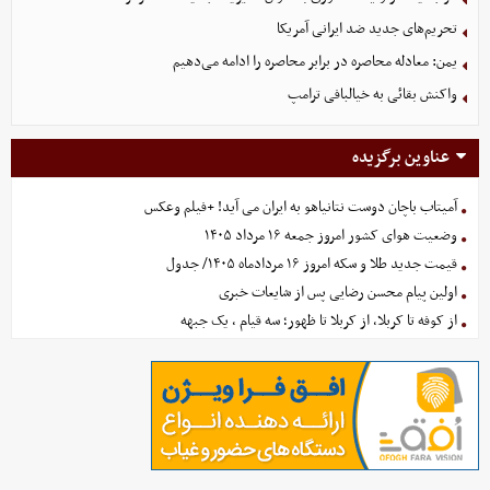
تحریم‌های جدید ضد ایرانی آمریکا
یمن: معادله محاصره در برابر محاصره را ادامه می‌دهیم
واکنش بقائی به خیالبافی ترامپ
عناوین برگزیده
آمیتاب باچان دوست نتانیاهو به ایران می آید! +فیلم وعکس
وضعیت هوای کشور امروز جمعه ۱۶ مرداد ۱۴۰۵
قیمت جدید طلا و سکه امروز ۱۶ مردادماه ۱۴۰۵/ جدول
اولین پیام محسن رضایی پس از شایعات خبری
از کوفه تا کربلا، از کربلا تا ظهور؛ سه قیام ، یک جبهه