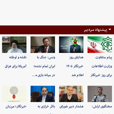
پیشنهاد سردبیر
پیام متفاوت
هدایای روز
ونس: جنگ با
نقشه و توطئه
وزارت اطلاعات
خبرنگار ۱۴۰۵
ایران تمام نشده؛
آمریکا برای عراق
برای روز خبرنگار
اعلام شد
در میانه بازی ه…
سخنگوی ارتش:
هشدار دبیر شورای
باقر خرازی به
خبرنگار؛ مرزبان