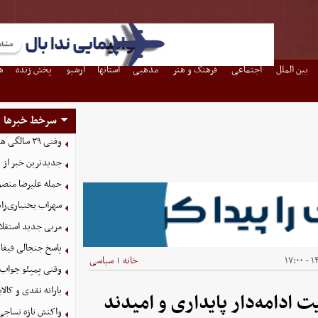
بین الملل
اجتماعی
فرهنگ و هنر
مذهبی
استانها
آرشیو
پخش زنده
ه
سرخط خبرها
وقتی ۳۹ سالگی هم برای مسی پایان نیست
جدیدترین خبر از و
حمله علیرضا منصور
سهراب بختیاری‌زاد
مربی جدید استقلال
پاسخ جنجالی فیفا 
۱۴۰
خانه
سیاسی
|
وقتی پمپئو جواب ح
یارانه نقدی و کال
 ادامه‌دار پایداری و امیدند
واکنش تازه نساجی 