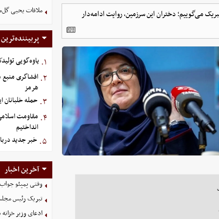
ملاقات یحیی گل‌م
ریک می‌گوییم؛ دختران این سرزمین، روایت ادامه‌دار
پربیننده‌ترین
یاوه‌گویی تولیدک
۱.
افشاگری منبع م
۲.
هرمز
حمله خلبانان ایرا
۳.
مقاومت اسلامی ع
۴.
انداختیم
خبر جدید دربا
۵.
آخرین اخبار
وقتی پمپئو جواب ح
تبریک رئیس مجلس به مناسبت 
ادعای وزیر خزانه د