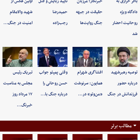
باقر خرازی به
خبرنگار؛ مرزبان
تأیید ربایش و قتل
اولین عکس از
دادگاه ویژه
حقیقت در جبهه
حمیدرضا
شهید والامقام
روحانیت احضار
جنگ روایت‌ها
رجب‌زاده
امنیت در جنگ…
شد
توصیه رهبرشهید
افشاگری شهرام
وقتی پمپئو جواب
تبریک رئیس
درباره حضور
همایون: سرنوشت
حسن روحانی را
مجلس به مناسبت
فرزندانش در جنگ
«من‌وتو» در…
درباره جنگ با…
۱۷ مرداد روز
خبرنگ…
مطالب برتر