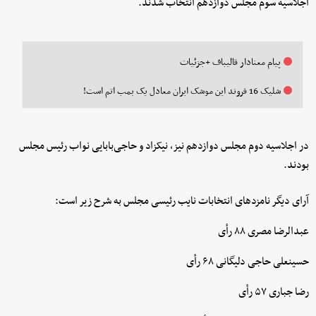
اجلاسیه سوم مجلس دوازدهم انتخاب شدند.
پیام معنادار قالیباف +جزئیات
شلیک 16 فروند این موشک ایران معادل یک بمب اتم است!
در اجلاسیه دوم مجلس دوازدهم نیز، نیکزاد و حاجی‌بابایی نواب رئیس مجلس
بودند.
آرای دیگر نامزدهای انتخابات نایب رئیسی مجلس به شرح زیر است:
عبدالرضا مصری ۸۸ رأی
حسینعلی حاجی دلیگانی ۶۸ رأی
رضا جباری ۵۷ رأی