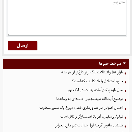
سرخط خبرها
بازار نقل‌وانتقالات لیگ برتر داغ‌تر از همیشه
جنپو استقلال را بلاتکلیف گذاشت؟
نسل تازه پیکان آماده رقابت در لیگ برتر
توصیح آیت‌الله سیدمجتبی خامنه‌ای به رسانه‌ها
احسان اصولی در شناورسازی قشم؛ شروع یک مسیر متفاوت
فیلم/ پزشکیان: آمریکا استعمارگر و قاتل است
فلیکس سانچز گزینه اول هدایت تیم ملی الجزایر