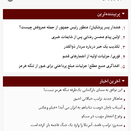
پربیننده‌ترین
هشدار پسر پزشکیان/ منظور رئیس جمهور از جمله معروفش چیست؟
۱.
اولین پیام محسن رضایی پس از شایعات خبری
۲.
تکذیب یک خبر درباره سردار ذوالقدر
۳.
فوری/ جزئیات اولیه از انفجارهای قشم
۴.
افشاگری منبع مطلع؛ جزئیات مبلغ پرداختی برای عبور از تنگه هرمز
۵.
آخرین اخبار
این توافق به معنای بازگشایی یک‌طرفه تنگه هرمز نیست!
شاهکار جدید ترامپ خیالاتی احمق
آمیتاب باچان دوست نتانیاهو به ایران می آید! +فیلم وعکس
وقوع انفجار مهیب در مسکو
سندرز: ترامپ فاسد، آمریکا را وارد یک جنگ فاجعه بار کرده است