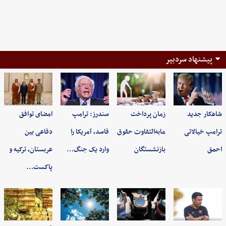
پیشنهاد سردبیر
شاهکار جدید
زمان پرداخت
سندرز: ترامپ
امضای توافق
ترامپ خیالاتی
مابه‌التفاوت حقوق
فاسد، آمریکا را
دفاعی بین
احمق
بازنشستگان
وارد یک جنگ…
عربستان، ترکیه و
پاکست…