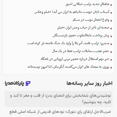
شاهکار جدید ترامپ خیالاتی احمق
آمیتاب باچان دوست نتانیاهو به ایران می آید! +فیلم وعکس
وقوع انفجار مهیب در مسکو
صحنه ای نادر از حیات وحش ایران +فیلم
زمان پرداخت مابه‌التفاوت حقوق بازنشستگان
سندرز: ترامپ فاسد، آمریکا را وارد یک جنگ فاجعه بار کرده است
حجم عجیب معاملات ترامپ فقط در یک سال
خبر مهم استقلال درباره حضور مربی اروپایی در باشگاه
روزی به موشک‌ های ایران می‌گفتند آبگرمکن، اما امروز ترسیده‌اند