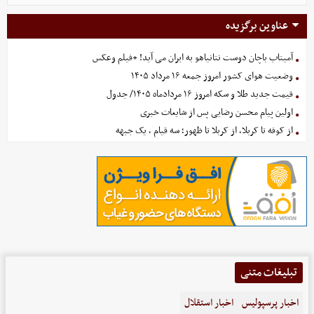
عناوین برگزیده
آمیتاب باچان دوست نتانیاهو به ایران می آید! +فیلم وعکس
وضعیت هوای کشور امروز جمعه ۱۶ مرداد ۱۴۰۵
قیمت جدید طلا و سکه امروز ۱۶ مردادماه ۱۴۰۵/ جدول
اولین پیام محسن رضایی پس از شایعات خبری
از کوفه تا کربلا، از کربلا تا ظهور؛ سه قیام ، یک جبهه
تبلیغات متنی
اخبار پرسپولیس
اخبار استقلال