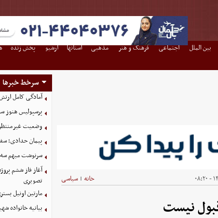
بین الملل
اجتماعی
فرهنگ و هنر
مذهبی
استانها
آرشیو
پخش زنده
ه
سرخط خبرها
آمادگی کامل ارتش
پرسپولیس هنوز سه
وضعیت غیرمنتظره
پیمان حدادی؛ سفی
سرنوشت مبهم سه خ
آغاز فاز ششم پروژ
۱۴
خانه
سیاسی
|
تصویری
مارتین اونیل بستری شد؛ سرمرب
قبول نیست
بیانیه خانواده شهی