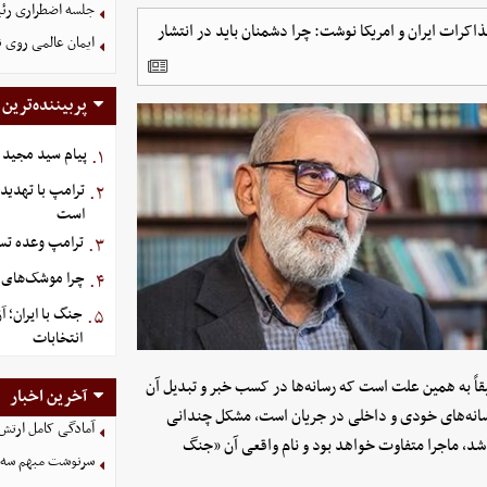
جلسه اضطراری رئی
اکرات ایران و امریکا نوشت: چرا دشمنان باید در انتشار
ایمان عالمی روی 
پربیننده‌ترین
پیام سید مجید 
۱.
ترامپ با تهدید
۲.
است
ترامپ وعده تسل
۳.
چرا موشک‌های ای
۴.
جنگ با ایران؛ 
۵.
انتخابات
اً به همین علت است که رسانه‌ها در کسب خبر و تبدیل آن
آخرین اخبار
 رسانه‌های خودی و داخلی در جریان است، مشکل چندانی
آمادگی کامل ارتش
اشد، ماجرا متفاوت خواهد بود و نام واقعی آن «جنگ
سرنوشت مبهم سه خ