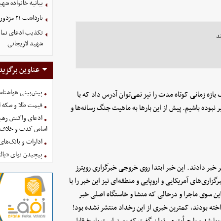
بیانیه خانواده شهی
بازداشت ۲۱ مزدور موساد و ۴ شرور مسلح توسط وزارت اطلاعات
تکذیب ادعای نمای
د
شهید لاریجانی
عناوین برگزید
پیش‌بینی هواشناسی امروز
نقلاب اسلامی حتی یک بازه زمانی کوتاه مدت را نیز نمی‌توان آدرس داد که با
قیمت طلا و سکه امروز پنجشنب
نبوده باشیم. پیش از این بارها به ماهیت جنگ رسانه‌ها و
ادعای واکنش رهبر
اساس کذب و خلاف 
ادارات و بانک‌های کدام استان
پیچیدن نوای «یالث
ر خبر دادند. این خبر ابتدا روی خروجی خبرگزاری رویترز
اری‌های آمریکایی و اروپایی و منطقه‌ای نیز این خبر را با
این سوی ماجرا و درحالی که منشا و خاستگاه اصلی خبر
اخته بودند، کمترین خبری از این رخداد منتشر نشده بود!
جویا شد و با جرأت می‌توان گفت که بعید است پاسخ قابل