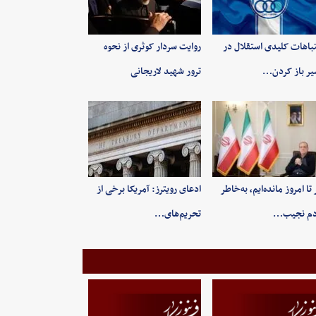
باهات کلیدی استقلال در
روایت سردار کوثری از نحوه
ر باز کردن…
ترور شهید لاریجانی
 تا امروز مانده‌ایم، به‌خاطر
ادعای رویترز: آمریکا برخی از
دم نجیب…
تحریم‌های…