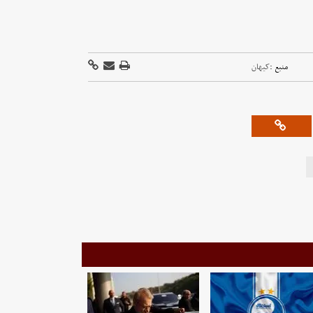
منبع :
کیهان