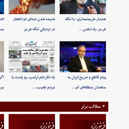
هشدار شریعتمداری: با تنگه
شنیده شدن صدای دو انفجار
اشت
هرمز، راه تنفس…
در نزدیکی تنگه هرمز
مسی
پیام قاطع و صریح ایران به
راه نافرجام ترامپ، رو راست با
اگر
متحدان منطقه‌ای آم…
مردم نجیب،…
مر
مطالب برتر