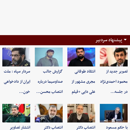
پیشنهاد سردبیر
تصویر جدید از
انتقاد طوفانی
گزارش جالب
سردار سپاه : ملت
محمود احمدی‌نژاد
مجری مشهور از
صداوسیما درباره
ایران از دادخواهی
در جلسه…
علی دایی +فیلم
انتصاب محسن…
خون…
با حکم مسعود
انتصاب دکتر
انتصاب دکتر
انتشار تصاویر