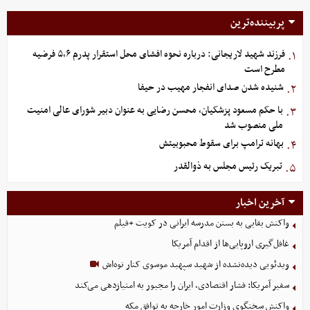
پربیننده‌ترین
فرزند شهید لاریجانی: درباره نحوه افشای محل استقرار پدرم ۵،۶ فرضیه
۱.
مطرح است
شنیده شدن صدای انفجار مهیب در حیفا
۲.
با حکم مسعود پزشکیان، محسن رضایی به عنوان دبیر شورای عالی امنیت
۳.
ملی منصوب شد
بهانه ترامپ برای سقوط محبوبیتش
۴.
تبریک رئیس مجلس به ذوالقدر
۵.
آخرین اخبار
واکنش بقایی به بستن مدرسه ایرانی در کویت +فیلم
غافل‌گیری اروپایی‌ها از اقدام آمریکا
ویدئویی دیده‌نشده از شهید سپهبد موسوی کنار نوه‌اش
سفیر آمریکا: فشار اقتصادی، ایران را مجبور به امتیازدهی می‌کند
واکنش سخنگوی وزارت امور خارجه به توافق مکه