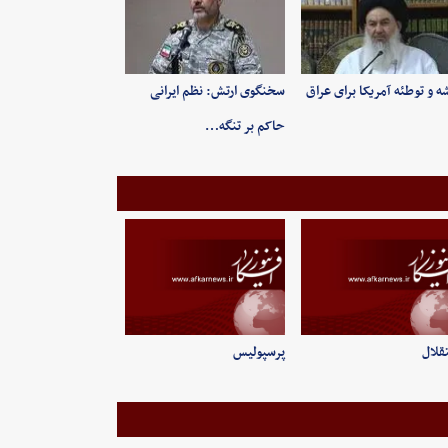
ه و توطئه آمریکا برای عراق
سخنگوی ارتش: نظم ایرانی
حاکم بر تنگه…
قلال
پرسپولیس