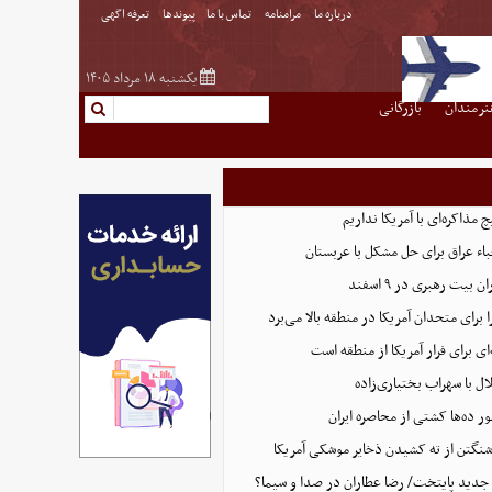
درباره ما
مرامنامه
تماس با ما
پیوندها
تعرفه اگهی
یکشنبه ۱۸ مرداد ۱۴۰۵
نرمندان
بازرگانی
مذاکره‌ای با آمریکا نداریم
اء عراق برای حل مشکل با عربستان
 بیت رهبری در ۹ اسفند
 برای متحدان آمریکا در منطقه بالا می‌برد
ای برای فرار آمریکا از منطقه است
 با سهراب بختیاری‌زاده
ور ده‌ها کشتی از محاصره ایران
شنگتن از ته کشیدن ذخایر موشکی آمریکا
جدید پایتخت/ رضا عطاران در صدا و سیما؟