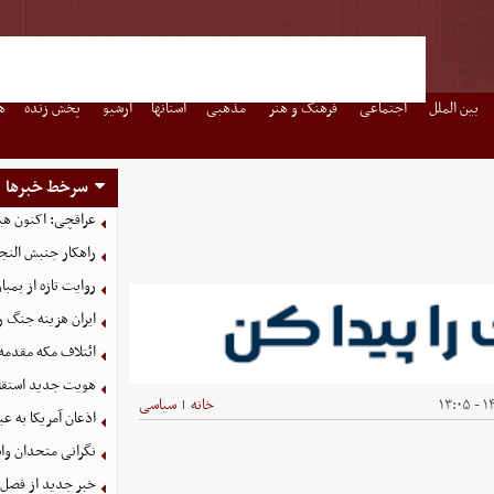
بین الملل
اجتماعی
فرهنگ و هنر
مذهبی
استانها
آرشیو
پخش زنده
ه
سرخط خبرها
عراقچی: اکنون هیچ 
راهکار جنبش النجب
روایت تازه از بمباران
ایران هزینه جنگ را
ائتلاف مکه مقدمه‌
هویت جدید استقلال
۱۴
خانه
سیاسی
|
اذعان آمریکا به عب
نگرانی متحدان وا
خبر جدید از فصل 