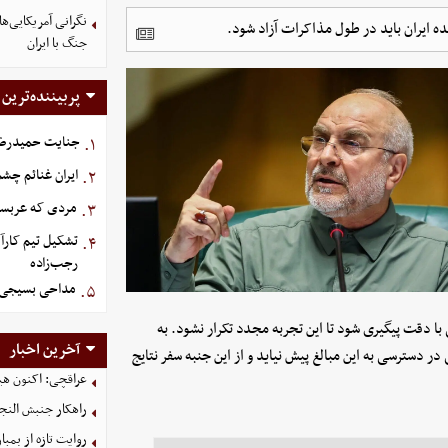
نگرانی آمریکایی‌ه
جنگ با ایران
پربیننده‌ترین
جنایت حمیدرضار
۱.
ایران غنائم چشم
۲.
مردی که عربستان برای سرش ۵
۳.
تشکیل تیم کارآ
۴.
رجب‌زاده
مداحی بسیجی 
۵.
 با دقت پیگیری شود تا این تجربه مجدد تکرار نشود. به
آخرین اخبار
در دسترسی به این مبالغ پیش نیاید و از این جنبه سفر نتایج
عراقچی: اکنون هیچ 
راهکار جنبش النجب
روایت تازه از بمباران