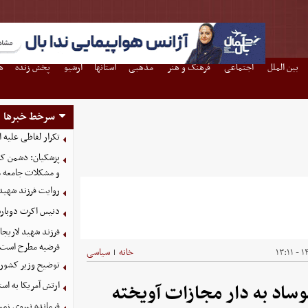
بین الملل
اجتماعی
فرهنگ و هنر
مذهبی
استانها
آرشیو
پخش زنده
ه
سرخط خبرها
تکرار لفاظی علیه ا
پزشکیان: دشمن کسا
و مشکلات جامعه م
روایت فرزند شهید
دنیس اکرت دوباره
فرضیه مطرح است
۱۴
خانه
سیاسی
|
توضیح وزیر کشور د
ارتش آمریکا به اس
اد به دار مجازات آویخته
فرمانده نیروی زمی