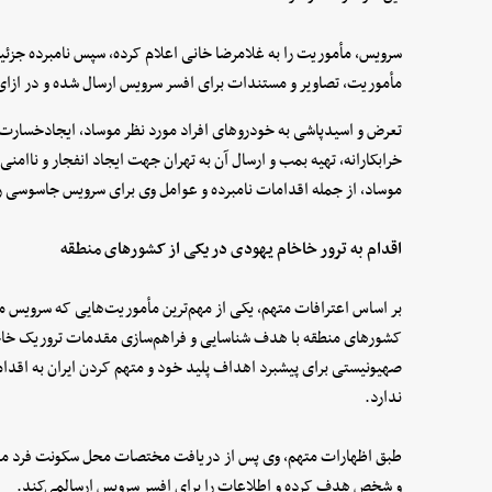
سرویس، مأموریت را به غلامرضا خانی اعلام کرده، سپس نامبرده جزئیا
مأموریت، تصاویر و مستندات برای افسر سرویس ارسال شده و در ازا
تعرض و اسیدپاشی به خودروهای افراد مورد نظر موساد، ایجادخسارت 
خرابکارانه، تهیه بمب و ارسال آن به تهران جهت ایجاد انفجار و ناام
موساد، از جمله اقدامات نامبرده و عوامل وی برای سرویس جاسوسی ر
اقدام به ترور خاخام یهودی در یکی از کشورهای منطقه
بر اساس اعترافات متهم، یکی از مهم‌ترین مأموریت‌هایی که سرویس موس
کشورهای منطقه با هدف شناسایی و فراهم‌سازی مقدمات تروریک خاخ
صهیونیستی برای پیشبرد اهداف پلید خود و متهم کردن ایران به اقدام
ندارد.
طبق اظهارات متهم، وی پس از دریافت مختصات محل سکونت فرد مورد 
و شخص هدف کرده و اطلاعات را برای افسر سرویس ارسالمی‌کند.