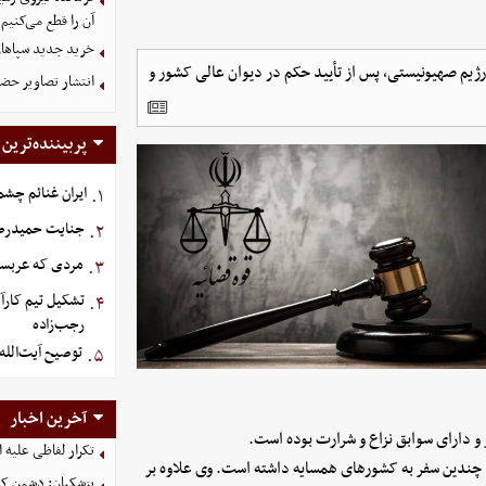
آن را قطع می‌کنیم
خرید جدید سپاهان
ژیم صهیونیستی، پس از تأیید حکم در دیوان عالی کشور و
انتشار تصاویر حضو
پربیننده‌ترین
ایران غنائم چشم
۱.
جنایت حمیدرضار
۲.
مردی که عربستان برای سرش ۵
۳.
تشکیل تیم کارآ
۴.
رجب‌زاده
توصیح آیت‌الله
۵.
آخرین اخبار
ر و دارای سوابق نزاع و شرارت بوده است.
تکرار لفاظی علیه ا
چندین سفر به کشورهای همسایه داشته است. وی علاوه بر
پزشکیان: دشمن کسا