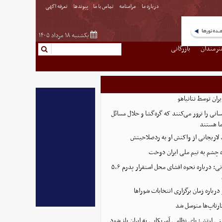
درباره ما
مرامنامه
تماس با ما
پیوندها
تعرفه اگهی
یکشنبه ۱۸ مرداد ۱۴۰۵
نرمندان
بازرگانی
یران توسط نتانیاهو
نی را ترور می‌کنند که گره‌گشا و حلال مسائل
ا هستند
 لاریجانی از واکنش او به ردصلاحیتش
 چشم به تیم ملی ایران دوخت
فرزند شهید لاریجانی: درباره نحوه افشای محل استقرار پدرم ۵،۶
رباره زمان برگزاری انتخابات شوراها
تارتاپ‌ها متوسل شد
نی ارتش: پای نظامی آمریکایی به ایران باز شود