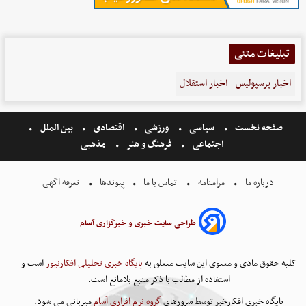
تبلیغات متنی
اخبار پرسپولیس
اخبار استقلال
صفحه نخست
سیاسی
ورزشی
اقتصادی
بین الملل
اجتماعی
فرهنگ و هنر
مذهبی
درباره ما
مرامنامه
تماس با ما
پیوندها
تعرفه اگهی
طراحی سایت خبری و خبرگزاری آسام
کلیه حقوق مادی و معنوی این سایت متعلق به
پایگاه خبری تحلیلی افکارنیوز
است و
استفاده از مطالب با ذکر منبع بلامانع است.
پایگاه خبری افکارخبر توسط سرورهای
گروه نرم افزاری آسام
میزبانی می شود.