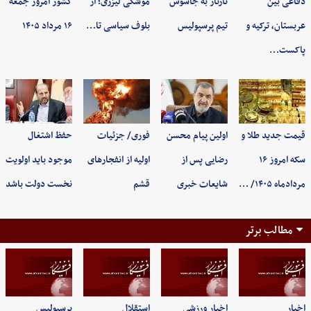
دفاعی بین
تارتار به جاسوس
موشکی لیزری؛ از
کشور امروز جمعه
عربستان، ترکیه و
تیم پرسپولیس
بلوف سیاسی تا…
۱۶ مرداد ۱۴۰۵
پاکست…
قیمت جدید طلا و
اولین پیام محسن
فوری/ جزئیات
حفظ اشتغال
سکه امروز ۱۶
رضایی پس از
اولیه از انفجارهای
موجود باید اولویت
مردادماه ۱۴۰۵/ …
شایعات خبری
قشم
نخست دولت باشد
مطالب برتر
اخبار
اخبار ورزشی
استقلال
پرسپولیس