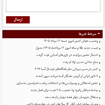
سرخط خبرها
وضعیت هوای کشور امروز جمعه ۱۶ مرداد ۱۴۰۵
قیمت جدید طلا و سکه امروز ۱۶ مردادماه ۱۴۰۵/ جدول
احتمال حضور بیرانوند در بازی‌های آسیایی قوت گرفت
مبلغ جدایی حسین نژاد لو رفت
کیش در مسیر میزبانی جام باشگاه‌های فوتسال آسیا ۲۰۲۷
۷ داور ایرانی از آزمون نخبگان آسیا سربلند بیرون آمدند
حضور استقلالی و پرسپولیسی‌ها در انتخابات ریاست فدراسیون بدنسازی
بودجه سپاهان رکورد زد؛ تصویب ۲.۵ همت برای فصل جدید
ستقلال خوزستان چهار هفته مهمان پایتخت شد
شهریار مغانلو؛ اولین آقای گل سال‌های اخیر در خط حمله تراکتور