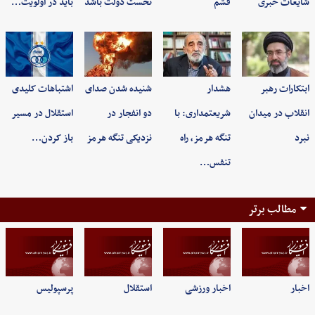
شایعات خبری
قشم
نخست دولت باشد
باید در اولویت…
ابتکارات رهبر
هشدار
شنیده شدن صدای
اشتباهات کلیدی
انقلاب در میدان
شریعتمداری: با
دو انفجار در
استقلال در مسیر
نبرد
تنگه هرمز، راه
نزدیکی تنگه هرمز
باز کردن…
تنفس…
مطالب برتر
اخبار
اخبار ورزشی
استقلال
پرسپولیس