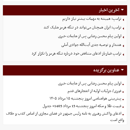
آخرین اخبار
ترامپ: همیشه به مهمات بیشتر نیاز داریم
ترامپ: ایران همچنان می‌تواند در تنگه هرمز شلیک کند
اولین پیام محسن رضایی پس از شایعات خبری
هشدار و توصیه جدی آیت‌الله جوادی آملی
ترامپ قمارباز ادعای متناقض خود درباره تنگه هرمز را تکرار کرد
عناوین برگزیده
اولین پیام محسن رضایی پس از شایعات خبری
فوری/ جزئیات اولیه از انفجارهای قشم
پیش‌بینی هواشناسی امروز پنجشنبه ۱۵ مرداد ۱۴۰۵
قیمت طلا و سکه امروز پنجشنبه 15 مرداد 1405+ جدول
ادعای واکنش رهبری به نامه رئیس جمهور در فضای مجازی از اساس کذب و خلاف
واقع است