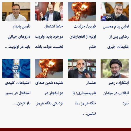
اولین پیام محسن
فوری/ جزئیات
حفظ اشتغال
تأمین پایدار
رضایی پس از
اولیه از انفجارهای
موجود باید اولویت
داروهای حیاتی
شایعات خبری
قشم
نخست دولت باشد
باید در اولویت…
ابتکارات رهبر
هشدار
شنیده شدن صدای
اشتباهات کلیدی
انقلاب در میدان
شریعتمداری: با
دو انفجار در
استقلال در مسیر
نبرد
تنگه هرمز، راه
نزدیکی تنگه هرمز
باز کردن…
تنفس…