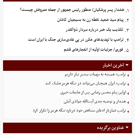
هشدار پسر پزشکیان/ منظور رئیس جمهور از جمله معروفش چیست؟
۱.
پیام سید مجید نقطه زن به بسیجیان کاشان
۲.
تکذیب یک خبر درباره سردار ذوالقدر
۳.
ترامپ با تهدیدهای مکرر در پی عادی‌سازی جنگ با ایران است
۴.
فوری/ جزئیات اولیه از انفجارهای قشم
۵.
آخرین اخبار
ترامپ: همیشه به مهمات بیشتر نیاز داریم
ترامپ: ایران همچنان می‌تواند در تنگه هرمز شلیک کند
اولین پیام محسن رضایی پس از شایعات خبری
هشدار و توصیه جدی آیت‌الله جوادی آملی
ترامپ قمارباز ادعای متناقض خود درباره تنگه هرمز را تکرار کرد
عناوین برگزیده