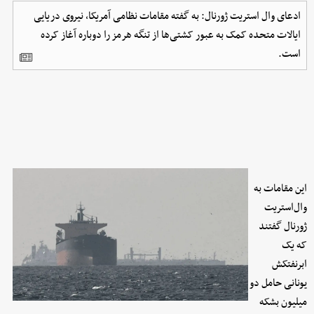
ادعای وال استریت ژورنال: به گفته مقامات نظامی آمریکا، نیروی دریایی
ایالات متحده کمک به عبور کشتی‌ها از تنگه هرمز را دوباره آغاز کرده
است.
این مقامات به
وال‌استریت
ژورنال گفتند
که یک
ابرنفتکش
یونانی حامل دو
میلیون بشکه