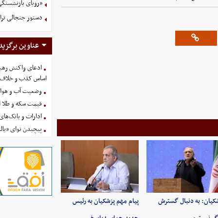
«رویای بازنشستگی
دستور جنجالی ترام
عناوین برگزید
ادعای واکنش رهبر
اساس کذب و خلاف 
وضعیت آب و هوای کشور 
قیمت سکه و طلا امروز چه
ادارات و بانک‌های کدام استان
پیچیدن نوای «یالث
کیان: به‌ دنبال گسترش
پیام مهم پزشکیان به رئیس