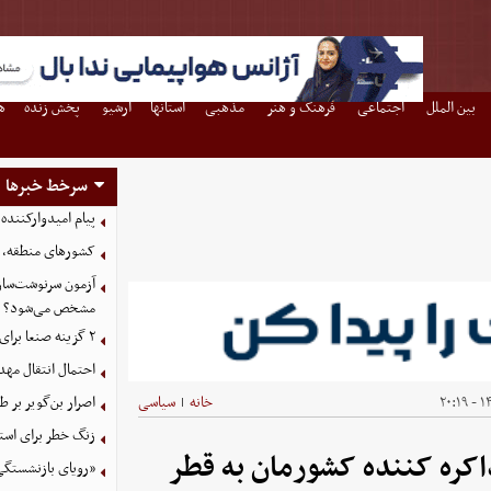
بین الملل
اجتماعی
فرهنگ و هنر
مذهبی
استانها
آرشیو
پخش زنده
ه
سرخط خبرها
پیام امیدوارکنند
کشورهای منطقه، ت
آزمون سرنوشت‌ساز 
مشخص می‌شود؟
۲ گزینه صنعا برای ریاض
احتمال انتقال مهد
۱۴۰
خانه
سیاسی
اصرار بن‌گویر بر
|
زنگ خطر برای استق
کره کننده کشورمان به قطر
«رویای بازنشستگی