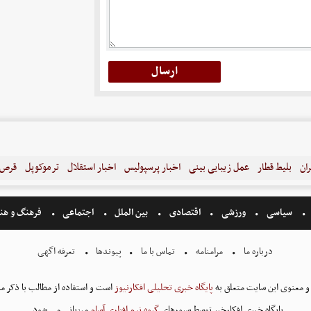
ران
بلیط قطار
عمل زیبایی بینی
اخبار پرسپولیس
اخبار استقلال
ترموکوپل
قرص ل
سیاسی
ورزشی
اقتصادی
بین الملل
اجتماعی
فرهنگ و هن
درباره ما
مرامنامه
تماس با ما
پیوندها
تعرفه اگهی
و معنوی این سایت متعلق به
پایگاه خبری تحلیلی افکارنیوز
است و استفاده از مطالب با ذکر من
پایگاه خبری افکارخبر توسط سرورهای
گروه نرم افزاری آسام
میزبانی می شود.