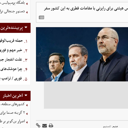
باشگاه پرسپولیس م
هیئتی برای رایزنی با مقامات قطری به این کشور سفر
دستور جنجالی ترام
پربیننده‌ترین
حمله قریب‌الوقو
۱.
خبر مهم و فوری 
۲.
علت انفجار جبل
۳.
چرا موشک‌های ای
۴.
فوری / ترامپ ب
۵.
آخرین اخبار
کشورهای منطقه، ت
۲ گزینه صنعا برای ریاض
اصرار بن‌گویر بر
منبع :
تسنیم