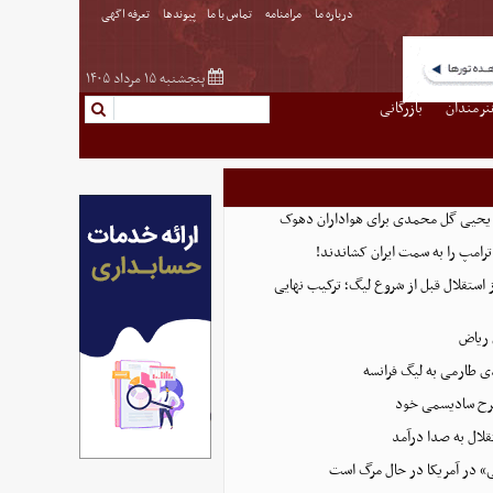
درباره ما
مرامنامه
تماس با ما
پیوندها
تعرفه اگهی
پنجشنبه ۱۵ مرداد ۱۴۰۵
نرمندان
بازرگانی
ه یحیی گل محمدی برای هواداران دهوک
رامپ را به سمت ایران کشاندند!
استقلال قبل از شروع لیگ؛ ترکیب نهایی
ی طارمی به لیگ فرانسه
 طرح سادیسمی خود
لال به صدا درآمد
» در آمریکا در حال مرگ است