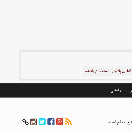
اغری پلاتین
استخدام راننده
ر
مذهبی
بع بلامانع است.