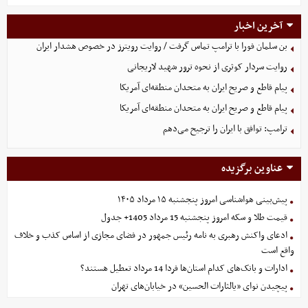
آخرین اخبار
بن سلمان فورا با ترامپ تماس گرفت / روایت رویترز در خصوص هشدار ایران
روایت سردار کوثری از نحوه ترور شهید لاریجانی
پیام قاطع و صریح ایران به متحدان منطقه‌ای آمریکا
پیام قاطع و صریح ایران به متحدان منطقه‌ای آمریکا
ترامپ: توافق با ایران را ترجیح می‌دهم
عناوین برگزیده
پیش‌بینی هواشناسی امروز پنجشنبه ۱۵ مرداد ۱۴۰۵
قیمت طلا و سکه امروز پنجشنبه 15 مرداد 1405+ جدول
ادعای واکنش رهبری به نامه رئیس جمهور در فضای مجازی از اساس کذب و خلاف
واقع است
ادارات و بانک‌های کدام استان‌ها فردا 14 مرداد تعطیل هستند؟
پیچیدن نوای «یالثارات الحسین» در خیابان‌های تهران