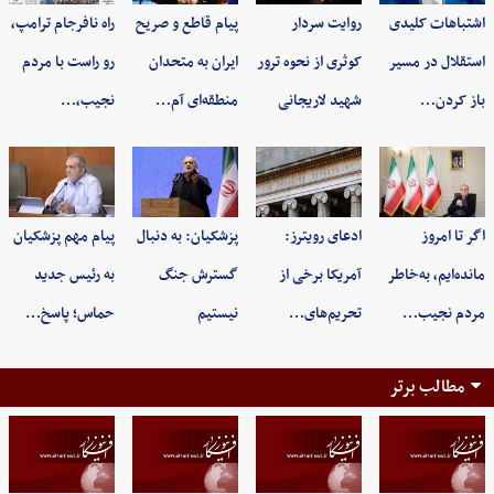
اشتباهات کلیدی
روایت سردار
پیام قاطع و صریح
راه نافرجام ترامپ،
استقلال در مسیر
کوثری از نحوه ترور
ایران به متحدان
رو راست با مردم
باز کردن…
شهید لاریجانی
منطقه‌ای آم…
نجیب،…
اگر تا امروز
ادعای رویترز:
پزشکیان: به‌ دنبال
پیام مهم پزشکیان
مانده‌ایم، به‌خاطر
آمریکا برخی از
گسترش جنگ
به رئیس جدید
مردم نجیب…
تحریم‌های…
نیستیم
حماس؛ پاسخ…
مطالب برتر