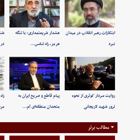
ابتکارات رهبر انقلاب در میدان
هشدار شریعتمداری: با تنگه
شنی
نبرد
هرمز، راه تنفس…
در 
روایت سردار کوثری از نحوه
پیام قاطع و صریح ایران به
راه
ترور شهید لاریجانی
متحدان منطقه‌ای آم…
مر
مطالب برتر