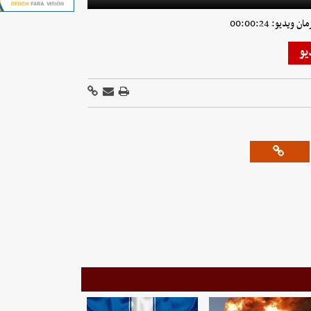
ویدیو: 00:00:24
یو