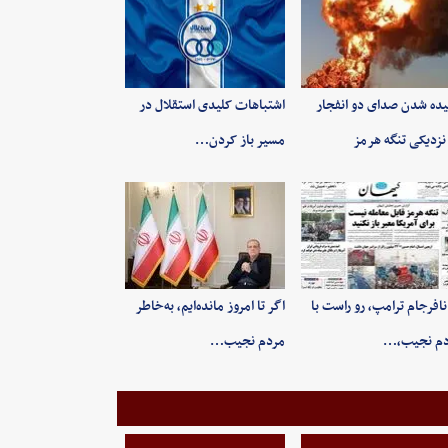
ده شدن صدای دو انفجار
اشتباهات کلیدی استقلال در
نزدیکی تنگه هرمز
مسیر باز کردن…
 نافرجام ترامپ، رو راست با
اگر تا امروز مانده‌ایم، به‌خاطر
دم نجیب،…
مردم نجیب…