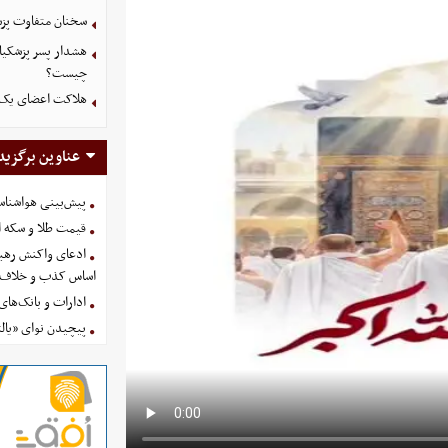
سخنان متفاوت پزش
هشدار پسر پزشکیا
چیست؟
هلاکت اعضای یک 
عناوین برگزید
پیش‌بینی هواشناسی امروز
قیمت طلا و سکه امروز پنجشنب
ادعای واکنش رهبر
اساس کذب و خلاف 
ادارات و بانک‌های کدام استان
پیچیدن نوای «یالث