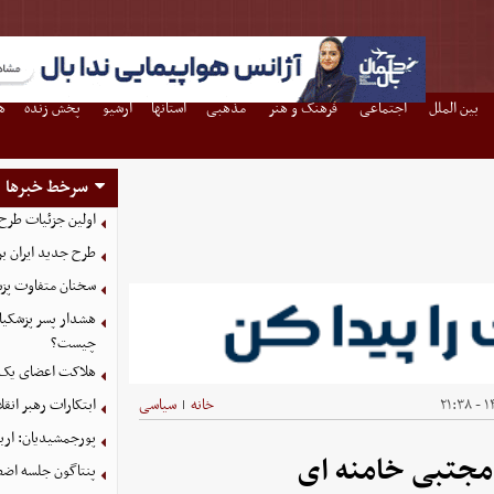
بین الملل
اجتماعی
فرهنگ و هنر
مذهبی
استانها
آرشیو
پخش زنده
ه
سرخط خبرها
اولین جزئیات طرح
طرح جدید ایران بر
سخنان متفاوت پزش
هشدار پسر پزشکیا
چیست؟
هلاکت اعضای یک 
۱۴
خانه
سیاسی
ابتکارات رهبر انق
|
پورجمشیدیان: اربعین ۱۴۰۵ با بالاترین سطح امنی
 مجتبی خامنه ای
پنتاگون جلسه اضطر