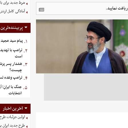
شرط جدید برای با
ریافت نمایید.
آمادگی کامل ارتش
پربیننده‌ترین
پیام سید مجید 
۱.
ترامپ با تهدید
۲.
است
هشدار پسر پزش
۳.
چیست؟
ترامپ وعده تسل
۴.
جنگ با ایران؛ 
۵.
انتخابات
آخرین اخبار
اولین جزئیات طرح
طرح جدید ایران بر