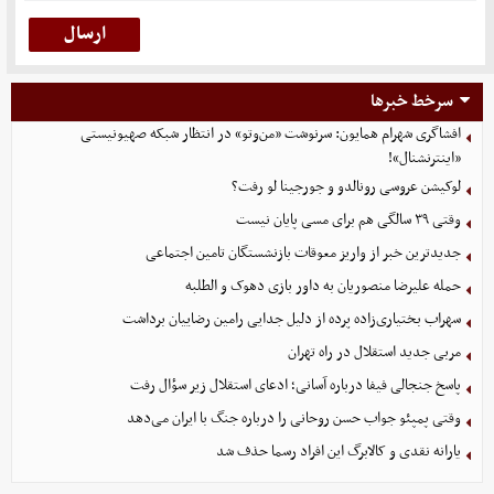
سرخط خبرها
افشاگری شهرام همایون: سرنوشت «من‌وتو» در انتظار شبکه صهیونیستی
«اینترنشنال»!
لوکیشن عروسی رونالدو و جورجینا لو رفت؟
وقتی ۳۹ سالگی هم برای مسی پایان نیست
جدیدترین خبر از واریز معوقات بازنشستگان تامین اجتماعی
حمله علیرضا منصوریان به داور بازی دهوک و الطلبه
سهراب بختیاری‌زاده پرده از دلیل جدایی رامین رضاییان برداشت
مربی جدید استقلال در راه تهران
پاسخ جنجالی فیفا درباره آسانی؛ ادعای استقلال زیر سؤال رفت
وقتی پمپئو جواب حسن روحانی را درباره جنگ با ایران می‌دهد
یارانه نقدی و کالابرگ این افراد رسما حذف شد