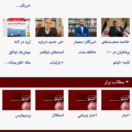
خبرنگ…
خلاصه صحبت‌های
خبرنگار؛ معمار
خبر جدید درباره
لرزه در لانه
پزشکیان در ۱۰۰
حافظه ملت
استعفای ذولقدر
موش‌ها، توافق
ثانیه +فیلم
+جزئیات
مکه خاورمیانه…
مطالب برتر
اخبار
اخبار ورزشی
استقلال
پرسپولیس