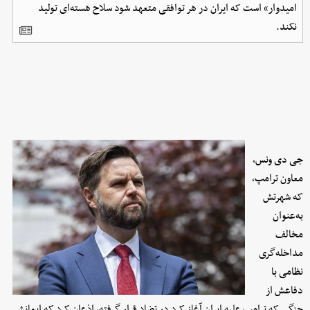
امیدوار» است که ایران در هر توافقی متعهد شود سلاح هسته‌ای تولید
نکند.
جی دی ونس،
معاون ترامپ،
که شهرتش
به‌عنوان
مخالف
مداخله‌گری
نظامی با
دفاعش از
جنگی که ترامپ علیه ایران آغاز کرد در تضاد قرار گرفته، اذعان کرد که ایمانش