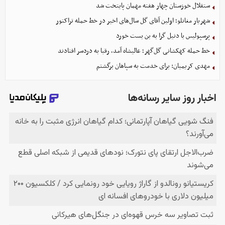
ستقلال خوزستان چهار هفته مهمان پایتخت شد
شهریار مغانلو؛ اولین آقای گل سال‌های اخیر در خط حمله تراکتور
پرسپولیس با دنیل گرا به بن بست خورد
خط حمله کهکشانی گل‌گهر؛ عالیشاه آمد، رقبا به دردسر افتادند
مهدی کریمیان: برای خدمت به سپاهان برگشتم