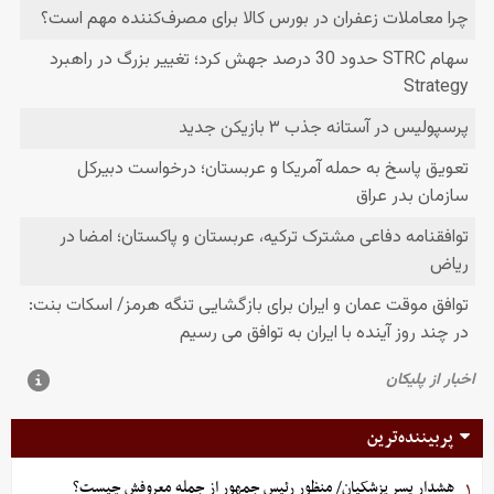
پربیننده‌ترین
هشدار پسر پزشکیان/ منظور رئیس جمهور از جمله معروفش چیست؟
۱.