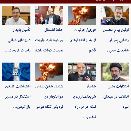
اولین پیام محسن
فوری/ جزئیات
حفظ اشتغال
تأمین پایدار
رضایی پس از
اولیه از انفجارهای
موجود باید اولویت
داروهای حیاتی
شایعات خبری
قشم
نخست دولت باشد
باید در اولویت…
ابتکارات رهبر
هشدار
شنیده شدن صدای
اشتباهات کلیدی
انقلاب در میدان
شریعتمداری: با
دو انفجار در
استقلال در مسیر
نبرد
تنگه هرمز، راه
نزدیکی تنگه هرمز
باز کردن…
تنفس…