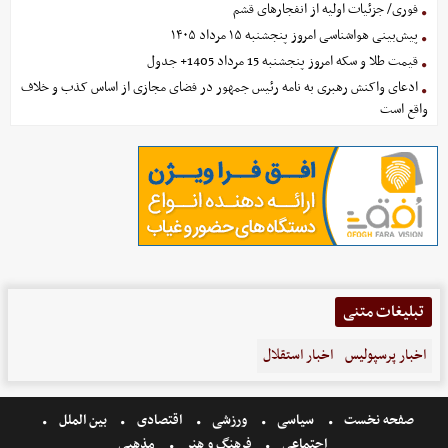
فوری/ جزئیات اولیه از انفجارهای قشم
پیش‌بینی هواشناسی امروز پنجشنبه ۱۵ مرداد ۱۴۰۵
قیمت طلا و سکه امروز پنجشنبه 15 مرداد 1405+ جدول
ادعای واکنش رهبری به نامه رئیس جمهور در فضای مجازی از اساس کذب و خلاف
واقع است
تبلیغات متنی
اخبار پرسپولیس
اخبار استقلال
صفحه نخست
سیاسی
ورزشی
اقتصادی
بین الملل
اجتماعی
فرهنگ و هنر
مذهبی