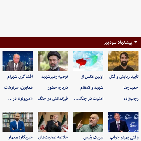
پیشنهاد سردبیر
تأیید ربایش و قتل
اولین عکس از
توصیه رهبرشهید
افشاگری شهرام
حمیدرضا
شهید والامقام
درباره حضور
همایون: سرنوشت
رجب‌زاده
امنیت در جنگ…
فرزندانش در جنگ
«من‌وتو» در…
وقتی پمپئو جواب
تبریک رئیس
خلاصه صحبت‌های
خبرنگار؛ معمار