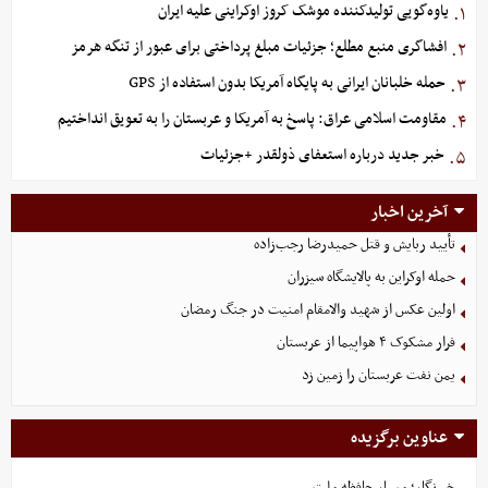
یاوه‌گویی تولیدکننده موشک کروز اوکراینی علیه ایران
۱.
افشاگری منبع مطلع؛ جزئیات مبلغ پرداختی برای عبور از تنگه هرمز
۲.
حمله خلبانان ایرانی به پایگاه آمریکا بدون استفاده از GPS
۳.
مقاومت اسلامی عراق: پاسخ به آمریکا و عربستان را به تعویق انداختیم
۴.
خبر جدید درباره استعفای ذولقدر +جزئیات
۵.
آخرین اخبار
تأیید ربایش و قتل حمیدرضا رجب‌زاده
حمله اوکراین به پالایشگاه سیزران
اولین عکس از شهید والامقام امنیت در جنگ رمضان
فرار مشکوک ۴ هواپیما از عربستان
یمن نفت عربستان را زمین زد
عناوین برگزیده
خبرنگار؛ معمار حافظه ملت