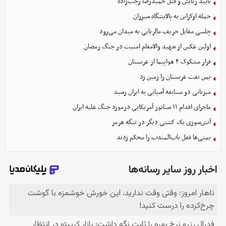
تأیید ربایش و قتل حمیدرضا رجب‌زاده
حمله اوکراین به پالایشگاه سیزران
چلسی مقابل حریف مالزیایی به میدان می‌رود
اولین عکس از شهید والامقام امنیت در جنگ رمضان
فرار مشکوک ۴ هواپیما از عربستان
یمن نفت عربستان را زمین زد
میزبانی دو مسابقه آسیایی به ایران رسید
ماجرای اقدام ۱۱ سناتور آمریکایی درمورد جنگ علیه ایران
آتش‌سوزی یک کشتی دیگر در تنگه هرمز
یمنی‌ها قفل باب‌المندب را محکم زدند