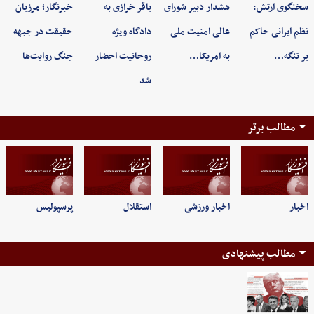
سخنگوی ارتش:
هشدار دبیر شورای
باقر خرازی به
خبرنگار؛ مرزبان
نظم ایرانی حاکم
عالی امنیت ملی
دادگاه ویژه
حقیقت در جبهه
بر تنگه…
به امریکا…
روحانیت احضار
جنگ روایت‌ها
شد
مطالب برتر
اخبار
اخبار ورزشی
استقلال
پرسپولیس
مطالب پیشنهادی