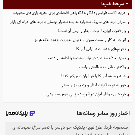
سرخط خبرها
خرید اکانت ظرفیتی PS5 و PS4؛ راهی اقتصادی برای تجربه بازی‌های محبوب
معرفی برند های معروف سشوار؛ مقایسه سشوار پرنسلی با برند های حرفه ای بازار
راز قدرت ایران، امنیت پایدار و بومی آن است!
اثر جدید کارتونیست سوری با عنوان مدیریت جدید تنگه هرمز
تحریم‌های جدید ضد ایرانی آمریکا
یمن: معادله محاصره در برابر محاصره را ادامه می‌دهیم
واکنش بقائی به خیالبافی ترامپ
شاید روسیه، آمریکا را در ایران زمین‌گیر کند!
دور هفتم مذاکرات لبنان و رژیم صهیونیستی
درخشش جوانان ایران در المپیاد جهانی هوش مصنوعی