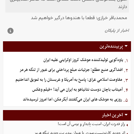
پربیننده‌ترین
یاوه‌گویی تولیدکننده موشک کروز اوکراینی علیه ایران
۱.
افشاگری منبع مطلع؛ جزئیات مبلغ پرداختی برای عبور از تنگه هرمز
۲.
مقاومت اسلامی عراق: پاسخ به آمریکا و عربستان را به تعویق انداختیم
۳.
آمیتاب باچان دوست نتانیاهو به ایران می آید! +فیلم وعکس
۴.
روزی به موشک‌ های ایران می‌گفتند آبگرمکن، اما امروز ترسیده‌اند
۵.
آخرین اخبار
راز قدرت ایران، امنیت پایدار و بومی آن است!
اثر جدید کارتونیست سوری با عنوان مدیریت جدید تنگه هرمز