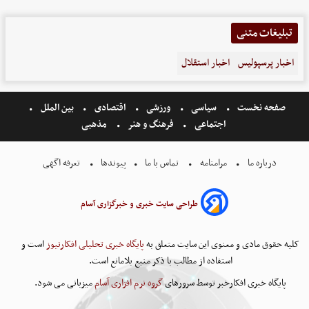
تبلیغات متنی
اخبار پرسپولیس
اخبار استقلال
صفحه نخست
سیاسی
ورزشی
اقتصادی
بین الملل
اجتماعی
فرهنگ و هنر
مذهبی
درباره ما
مرامنامه
تماس با ما
پیوندها
تعرفه اگهی
طراحی سایت خبری و خبرگزاری آسام
کلیه حقوق مادی و معنوی این سایت متعلق به
پایگاه خبری تحلیلی افکارنیوز
است و
استفاده از مطالب با ذکر منبع بلامانع است.
پایگاه خبری افکارخبر توسط سرورهای
گروه نرم افزاری آسام
میزبانی می شود.