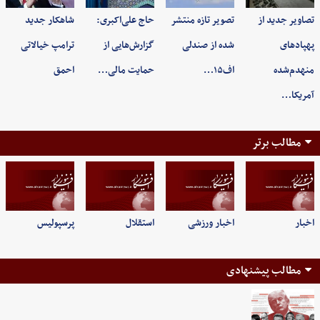
تصاویر جدید از
تصویر تازه منتشر
حاج علی‌اکبری:
شاهکار جدید
پهپادهای
شده از صندلی
گزارش‌هایی از
ترامپ خیالاتی
منهدم‌شده
اف۱۵…
حمایت مالی…
احمق
آمریکا…
مطالب برتر
اخبار
اخبار ورزشی
استقلال
پرسپولیس
مطالب پیشنهادی