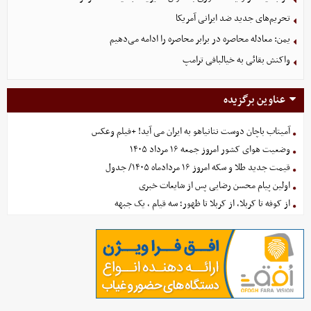
تحریم‌های جدید ضد ایرانی آمریکا
یمن: معادله محاصره در برابر محاصره را ادامه می‌دهیم
واکنش بقائی به خیالبافی ترامپ
عناوین برگزیده
آمیتاب باچان دوست نتانیاهو به ایران می آید! +فیلم وعکس
وضعیت هوای کشور امروز جمعه ۱۶ مرداد ۱۴۰۵
قیمت جدید طلا و سکه امروز ۱۶ مردادماه ۱۴۰۵/ جدول
اولین پیام محسن رضایی پس از شایعات خبری
از کوفه تا کربلا، از کربلا تا ظهور؛ سه قیام ، یک جبهه