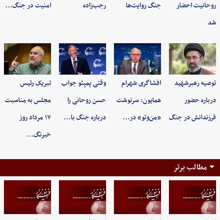
روحانیت احضار
جنگ روایت‌ها
رجب‌زاده
امنیت در جنگ…
شد
توصیه رهبرشهید
افشاگری شهرام
وقتی پمپئو جواب
تبریک رئیس
درباره حضور
همایون: سرنوشت
حسن روحانی را
مجلس به مناسبت
فرزندانش در جنگ
«من‌وتو» در…
درباره جنگ با…
۱۷ مرداد روز
خبرنگ…
مطالب برتر