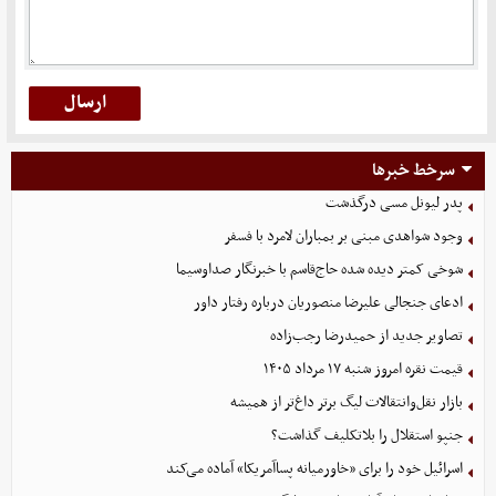
سرخط خبرها
پدر لیونل مسی درگذشت
وجود شواهدی مبنی بر بمباران لامرد با فسفر
شوخی کمتر دیده شده حاج‌قاسم با خبرنگار صداوسیما
ادعای جنجالی علیرضا منصوریان درباره رفتار داور
تصاویر جدید از حمیدرضا رجب‌زاده
قیمت نقره امروز شنبه ۱۷ مرداد ۱۴۰۵
بازار نقل‌وانتقالات لیگ برتر داغ‌تر از همیشه
جنپو استقلال را بلاتکلیف گذاشت؟
اسرائیل خود را برای «خاورمیانه پساآمریکا» آماده می‌کند